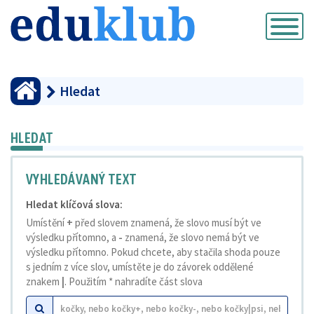
Přepnout
navigaci
Hledat
HLEDAT
VYHLEDÁVANÝ TEXT
Hledat klíčová slova:
Umístění
+
před slovem znamená, že slovo musí být ve
výsledku přítomno, a
-
znamená, že slovo nemá být ve
výsledku přítomno. Pokud chcete, aby stačila shoda pouze
s jedním z více slov, umístěte je do závorek oddělené
znakem
|
. Použitím * nahradíte část slova