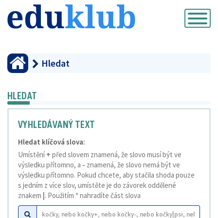
Přepnout
navigaci
Hledat
HLEDAT
VYHLEDÁVANÝ TEXT
Hledat klíčová slova:
Umístění
+
před slovem znamená, že slovo musí být ve
výsledku přítomno, a
-
znamená, že slovo nemá být ve
výsledku přítomno. Pokud chcete, aby stačila shoda pouze
s jedním z více slov, umístěte je do závorek oddělené
znakem
|
. Použitím * nahradíte část slova