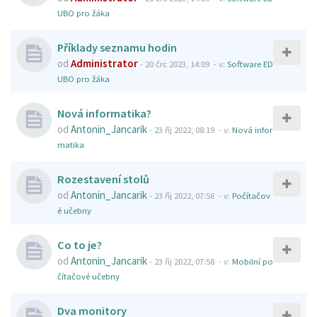
UBO pro žáka
Příklady seznamu hodin
od
Administrator
-
20 črc 2023, 14:09
- v:
Software ED
UBO pro žáka
Nová informatika?
od
Antonin_Jancarik
-
23 říj 2022, 08:19
- v:
Nová infor
matika
Rozestavení stolů
od
Antonin_Jancarik
-
23 říj 2022, 07:58
- v:
Počítačov
é učebny
Co to je?
od
Antonin_Jancarik
-
23 říj 2022, 07:58
- v:
Mobilní po
čítačové učebny
Dva monitory