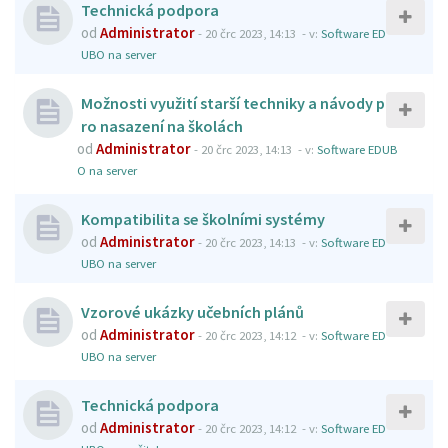
Technická podpora
od
Administrator
-
20 črc 2023, 14:13
- v:
Software ED
UBO na server
Možnosti využití starší techniky a návody p
ro nasazení na školách
od
Administrator
-
20 črc 2023, 14:13
- v:
Software EDUB
O na server
Kompatibilita se školními systémy
od
Administrator
-
20 črc 2023, 14:13
- v:
Software ED
UBO na server
Vzorové ukázky učebních plánů
od
Administrator
-
20 črc 2023, 14:12
- v:
Software ED
UBO na server
Technická podpora
od
Administrator
-
20 črc 2023, 14:12
- v:
Software ED