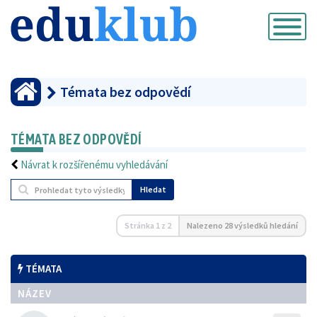
Přepnout
navigaci
Témata bez odpovědí
TÉMATA BEZ ODPOVĚDÍ
Návrat k rozšířenému vyhledávání
Hledat
Stránka
1
z
2
Nalezeno 28 výsledků hledání
TÉMATA
NÁZEV