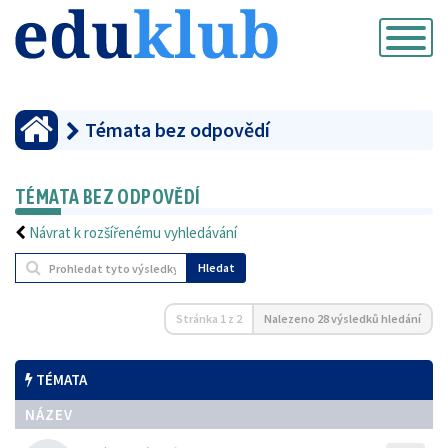
Přepnout
navigaci
Témata bez odpovědí
TÉMATA BEZ ODPOVĚDÍ
Návrat k rozšířenému vyhledávání
Hledat
Stránka
1
z
2
Nalezeno 28 výsledků hledání
TÉMATA
NÁZEV