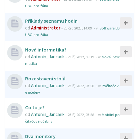
UBO pro žáka
Příklady seznamu hodin
od
Administrator
-
20 črc 2023, 14:09
- v:
Software ED
UBO pro žáka
Nová informatika?
od
Antonin_Jancarik
-
23 říj 2022, 08:19
- v:
Nová infor
matika
Rozestavení stolů
od
Antonin_Jancarik
-
23 říj 2022, 07:58
- v:
Počítačov
é učebny
Co to je?
od
Antonin_Jancarik
-
23 říj 2022, 07:58
- v:
Mobilní po
čítačové učebny
Dva monitory