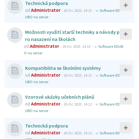
Technická podpora
od
Administrator
-
20 črc 2023, 14:13
- v:
Software ED
UBO na server
Možnosti využití starší techniky a návody p
ro nasazení na školách
od
Administrator
-
20 črc 2023, 14:13
- v:
Software EDUB
O na server
Kompatibilita se školními systémy
od
Administrator
-
20 črc 2023, 14:13
- v:
Software ED
UBO na server
Vzorové ukázky učebních plánů
od
Administrator
-
20 črc 2023, 14:12
- v:
Software ED
UBO na server
Technická podpora
od
Administrator
-
20 črc 2023, 14:12
- v:
Software ED