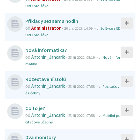
UBO pro žáka
Příklady seznamu hodin
od
Administrator
-
20 črc 2023, 14:09
- v:
Software ED
UBO pro žáka
Nová informatika?
od
Antonin_Jancarik
-
23 říj 2022, 08:19
- v:
Nová infor
matika
Rozestavení stolů
od
Antonin_Jancarik
-
23 říj 2022, 07:58
- v:
Počítačov
é učebny
Co to je?
od
Antonin_Jancarik
-
23 říj 2022, 07:58
- v:
Mobilní po
čítačové učebny
Dva monitory