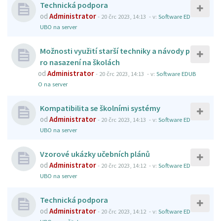
Technická podpora
od
Administrator
-
20 črc 2023, 14:13
- v:
Software ED
UBO na server
Možnosti využití starší techniky a návody p
ro nasazení na školách
od
Administrator
-
20 črc 2023, 14:13
- v:
Software EDUB
O na server
Kompatibilita se školními systémy
od
Administrator
-
20 črc 2023, 14:13
- v:
Software ED
UBO na server
Vzorové ukázky učebních plánů
od
Administrator
-
20 črc 2023, 14:12
- v:
Software ED
UBO na server
Technická podpora
od
Administrator
-
20 črc 2023, 14:12
- v:
Software ED