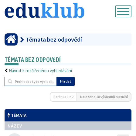
Přepnout
navigaci
Témata bez odpovědí
TÉMATA BEZ ODPOVĚDÍ
Návrat k rozšířenému vyhledávání
Hledat
Stránka
1
z
2
Nalezeno 28 výsledků hledání
TÉMATA
NÁZEV