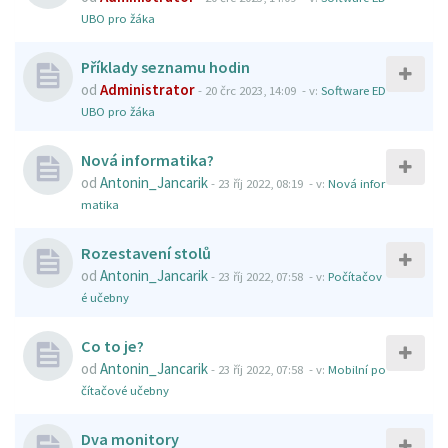
UBO pro žáka
Příklady seznamu hodin
od
Administrator
-
20 črc 2023, 14:09
- v:
Software ED
UBO pro žáka
Nová informatika?
od
Antonin_Jancarik
-
23 říj 2022, 08:19
- v:
Nová infor
matika
Rozestavení stolů
od
Antonin_Jancarik
-
23 říj 2022, 07:58
- v:
Počítačov
é učebny
Co to je?
od
Antonin_Jancarik
-
23 říj 2022, 07:58
- v:
Mobilní po
čítačové učebny
Dva monitory