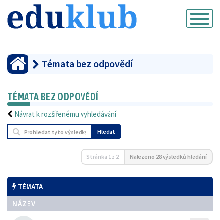
Přepnout
navigaci
Témata bez odpovědí
TÉMATA BEZ ODPOVĚDÍ
Návrat k rozšířenému vyhledávání
Hledat
Stránka
1
z
2
Nalezeno 28 výsledků hledání
TÉMATA
NÁZEV