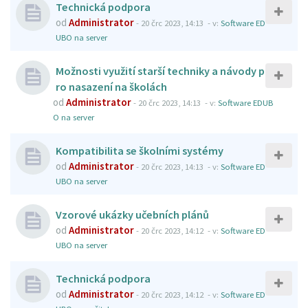
Technická podpora
od
Administrator
-
20 črc 2023, 14:13
- v:
Software ED
UBO na server
Možnosti využití starší techniky a návody p
ro nasazení na školách
od
Administrator
-
20 črc 2023, 14:13
- v:
Software EDUB
O na server
Kompatibilita se školními systémy
od
Administrator
-
20 črc 2023, 14:13
- v:
Software ED
UBO na server
Vzorové ukázky učebních plánů
od
Administrator
-
20 črc 2023, 14:12
- v:
Software ED
UBO na server
Technická podpora
od
Administrator
-
20 črc 2023, 14:12
- v:
Software ED