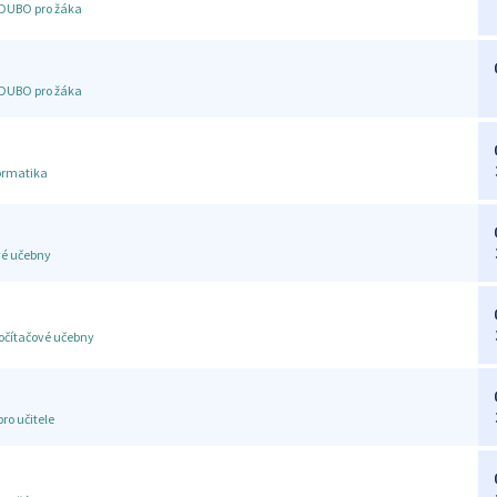
EDUBO pro žáka
EDUBO pro žáka
ormatika
vé učebny
počítačové učebny
pro učitele