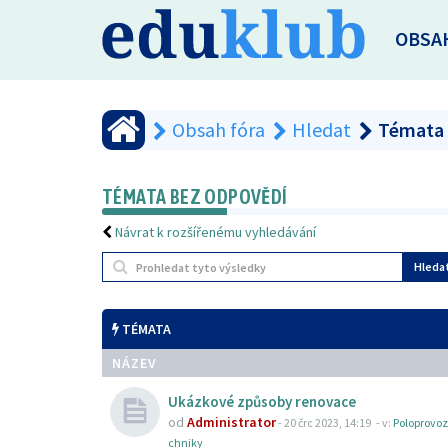
OBSA
Obsah fóra
Hledat
Témata 
TÉMATA BEZ ODPOVĚDÍ
Návrat k rozšířenému vyhledávání
Hleda
TÉMATA
NÁZEV
Ukázkové způsoby renovace
od
Administrator
-
20 črc 2023, 14:19
- v:
Poloprovoz
chniky