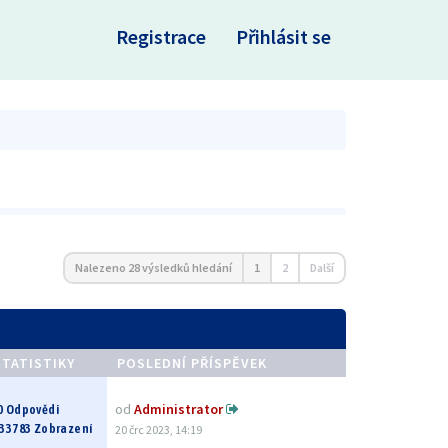
×
Registrace
Přihlásit se
Nalezeno 28 výsledků hledání
1
2
Další
STATISTIKY
POSLEDNÍ PŘÍSPĚVEK
od
Administrator
0 Odpovědi
33783 Zobrazení
20 črc 2023, 14:19