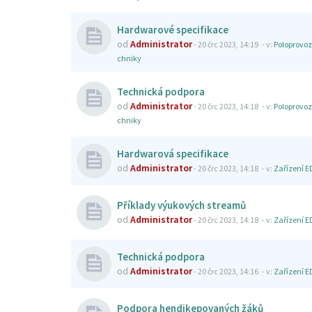
Hardwarové specifikace
od
Administrator
-
20 črc 2023, 14:19
- v:
Poloprovoz
chniky
Technická podpora
od
Administrator
-
20 črc 2023, 14:18
- v:
Poloprovoz
chniky
Hardwarová specifikace
od
Administrator
-
20 črc 2023, 14:18
- v:
Zařízení E
Příklady výukových streamů
od
Administrator
-
20 črc 2023, 14:18
- v:
Zařízení E
Technická podpora
od
Administrator
-
20 črc 2023, 14:16
- v:
Zařízení E
Podpora hendikepovaných žáků