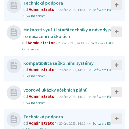
Technická podpora
od
Administrator
-
20 črc 2023, 14:13
- v:
Software ED
UBO na server
Možnosti využití starší techniky a návody p
ro nasazení na školách
od
Administrator
-
20 črc 2023, 14:13
- v:
Software EDUB
O na server
Kompatibilita se školními systémy
od
Administrator
-
20 črc 2023, 14:13
- v:
Software ED
UBO na server
Vzorové ukázky učebních plánů
od
Administrator
-
20 črc 2023, 14:12
- v:
Software ED
UBO na server
Technická podpora
od
Administrator
-
20 črc 2023, 14:12
- v:
Software ED