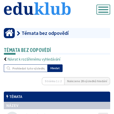
Přepnout
navigaci
Témata bez odpovědí
TÉMATA BEZ ODPOVĚDÍ
Návrat k rozšířenému vyhledávání
Hledat
Stránka
1
z
2
Nalezeno 28 výsledků hledání
TÉMATA
NÁZEV