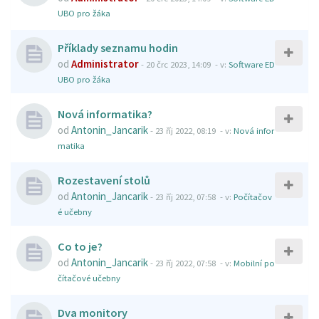
UBO pro žáka
Příklady seznamu hodin
od
Administrator
-
20 črc 2023, 14:09
- v:
Software ED
UBO pro žáka
Nová informatika?
od
Antonin_Jancarik
-
23 říj 2022, 08:19
- v:
Nová infor
matika
Rozestavení stolů
od
Antonin_Jancarik
-
23 říj 2022, 07:58
- v:
Počítačov
é učebny
Co to je?
od
Antonin_Jancarik
-
23 říj 2022, 07:58
- v:
Mobilní po
čítačové učebny
Dva monitory