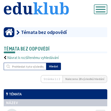
Přepnout
navigaci
Témata bez odpovědí
TÉMATA BEZ ODPOVĚDÍ
Návrat k rozšířenému vyhledávání
Hledat
Stránka
1
z
2
Nalezeno 28 výsledků hledání
TÉMATA
NÁZEV