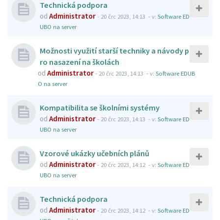
Technická podpora
od
Administrator
-
20 črc 2023, 14:13
- v:
Software ED
UBO na server
Možnosti využití starší techniky a návody p
ro nasazení na školách
od
Administrator
-
20 črc 2023, 14:13
- v:
Software EDUB
O na server
Kompatibilita se školními systémy
od
Administrator
-
20 črc 2023, 14:13
- v:
Software ED
UBO na server
Vzorové ukázky učebních plánů
od
Administrator
-
20 črc 2023, 14:12
- v:
Software ED
UBO na server
Technická podpora
od
Administrator
-
20 črc 2023, 14:12
- v:
Software ED