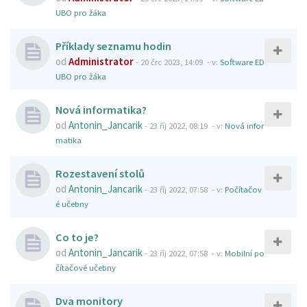
UBO pro žáka
Příklady seznamu hodin
od
Administrator
-
20 črc 2023, 14:09
- v:
Software ED
UBO pro žáka
Nová informatika?
od
Antonin_Jancarik
-
23 říj 2022, 08:19
- v:
Nová infor
matika
Rozestavení stolů
od
Antonin_Jancarik
-
23 říj 2022, 07:58
- v:
Počítačov
é učebny
Co to je?
od
Antonin_Jancarik
-
23 říj 2022, 07:58
- v:
Mobilní po
čítačové učebny
Dva monitory