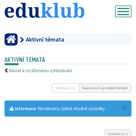
Přepnout
navigaci
Aktivní témata
AKTIVNÍ TÉMATA
Návrat k rozšířenému vyhledávání
Stránka
1
z
1
Nalezeno 0 výsledků hledání
Informace:
Nenalezeny žádné vhodné výsledky.
Stránka
1
z
1