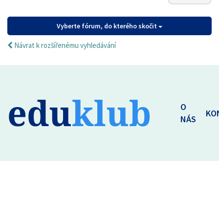
Vyberte fórum, do kterého skočit
Návrat k rozšířenému vyhledávání
edu
klub
O
KO
NÁS