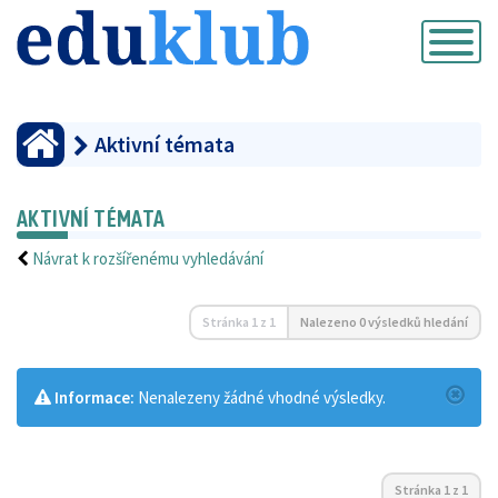
Přepnout
navigaci
Aktivní témata
AKTIVNÍ TÉMATA
Návrat k rozšířenému vyhledávání
Stránka
1
z
1
Nalezeno 0 výsledků hledání
Informace:
Nenalezeny žádné vhodné výsledky.
Stránka
1
z
1