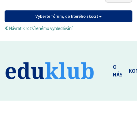
Vyberte fórum, do kterého skočit
Návrat k rozšířenému vyhledávání
edu
klub
O
KO
NÁS