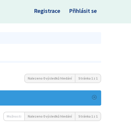
×
Registrace
Přihlásit se
Nalezeno 0 výsledků hledání
Stránka
1
z
1
Možnosti
Nalezeno 0 výsledků hledání
Stránka
1
z
1