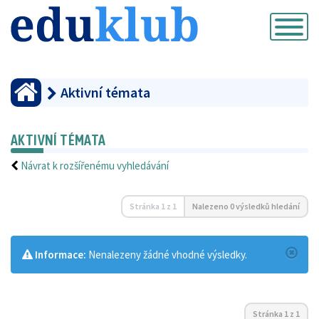
Přepnout
navigaci
Aktivní témata
AKTIVNÍ TÉMATA
Návrat k rozšířenému vyhledávání
Stránka
1
z
1
Nalezeno 0 výsledků hledání
Informace:
Nenalezeny žádné vhodné výsledky.
Stránka
1
z
1