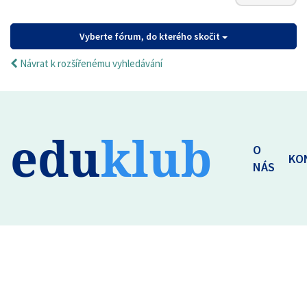
Vyberte fórum, do kterého skočit
Návrat k rozšířenému vyhledávání
edu
klub
O
KO
NÁS