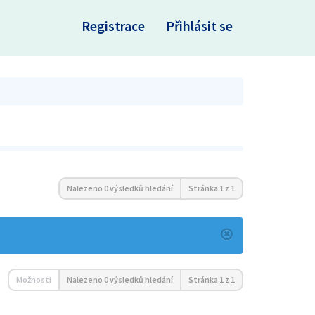
×
Registrace
Přihlásit se
Nalezeno 0 výsledků hledání
Stránka
1
z
1
Možnosti
Nalezeno 0 výsledků hledání
Stránka
1
z
1