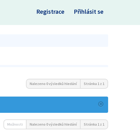
×
Registrace
Přihlásit se
Nalezeno 0 výsledků hledání
Stránka
1
z
1
Možnosti
Nalezeno 0 výsledků hledání
Stránka
1
z
1