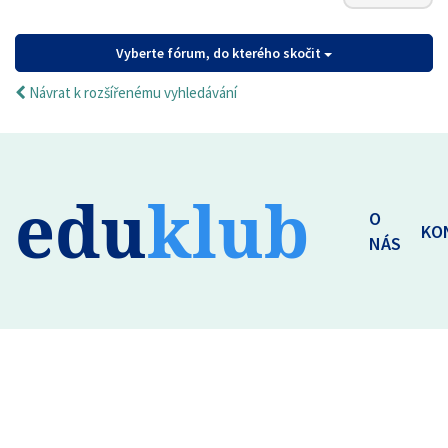
Vyberte fórum, do kterého skočit
Návrat k rozšířenému vyhledávání
edu
klub
O
KO
NÁS