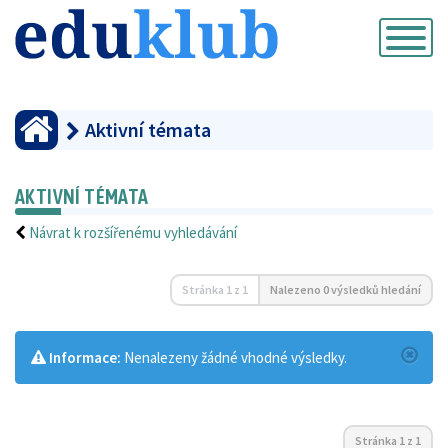
Přepnout
navigaci
Aktivní témata
AKTIVNÍ TÉMATA
Návrat k rozšířenému vyhledávání
Stránka
1
z
1
Nalezeno 0 výsledků hledání
Informace:
Nenalezeny žádné vhodné výsledky.
Stránka
1
z
1