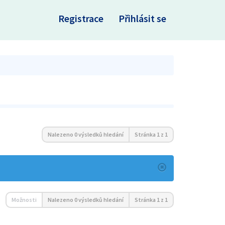
×
Registrace
Přihlásit se
Nalezeno 0 výsledků hledání
Stránka
1
z
1
Možnosti
Nalezeno 0 výsledků hledání
Stránka
1
z
1