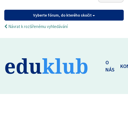
Vyberte fórum, do kterého skočit
Návrat k rozšířenému vyhledávání
edu
klub
O
KO
NÁS