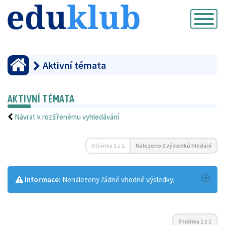
Přepnout
navigaci
Aktivní témata
AKTIVNÍ TÉMATA
Návrat k rozšířenému vyhledávání
Stránka
1
z
1
Nalezeno 0 výsledků hledání
Informace:
Nenalezeny žádné vhodné výsledky.
Stránka
1
z
1