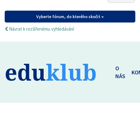
Vyberte fórum, do kterého skočit
Návrat k rozšířenému vyhledávání
edu
klub
O
KO
NÁS