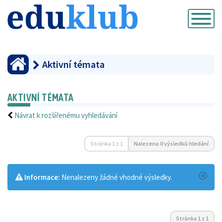
Přepnout
navigaci
Aktivní témata
AKTIVNÍ TÉMATA
Návrat k rozšířenému vyhledávání
Stránka
1
z
1
Nalezeno 0 výsledků hledání
Informace:
Nenalezeny žádné vhodné výsledky.
Stránka
1
z
1