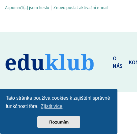
Zapomněl(a) jsem heslo
|
Znovu poslat aktivační e-mail
edu
klub
O
KO
NÁS
Tato stránka používá cookies k zajištění správné
funkčnosti fóra.
Zjistit více
Rozumím