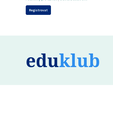
Registrovat
edu
klub