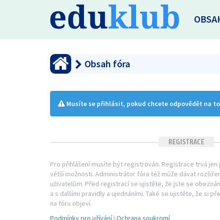
OBSA
Obsah fóra
Musíte se přihlásit, pokud chcete odpovědět na t
REGISTRACE
Pro přihlášení musíte být registrován. Registrace trvá je
větší možnosti. Administrátor fóra též může dávat rozší
uživatelům. Před registrací se ujistěte, že jste se obezná
a s dalšími pravidly a ujednáními. Také se ujistěte, že si př
na fóru objeví.
Podmínky pro užívání
|
Ochrana soukromí