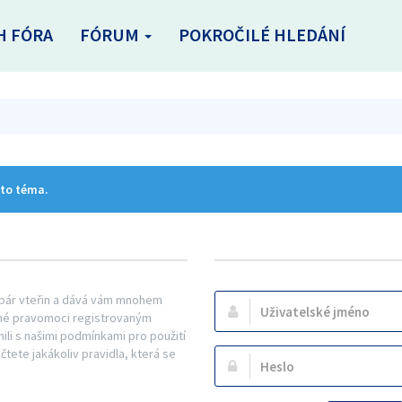
H FÓRA
FÓRUM
POKROČILÉ HLEDÁNÍ
oto téma.
n pár vteřin a dává vám mnohem
Uživatelské
řené pravomoci registrovaným
jméno:
mili s našimi podmínkami pro použití
ečtete jakákoliv pravidla, která se
Heslo: