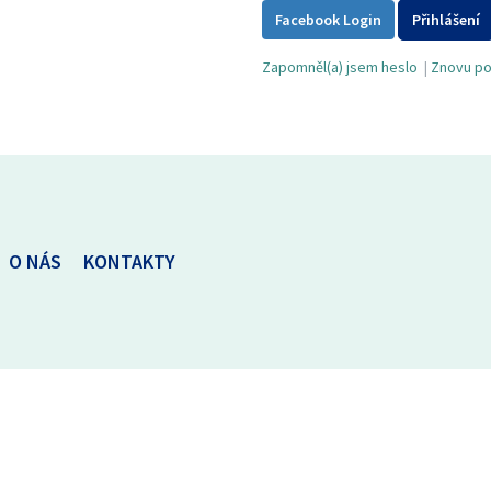
Facebook Login
Přihlášení
Zapomněl(a) jsem heslo
|
Znovu pos
O NÁS
KONTAKTY