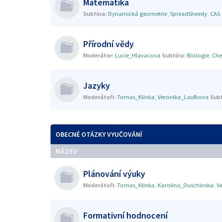
Matematika
Subfóra:
Dynamická geometrie
,
SpreadSheedy
,
CAS
Přírodní vědy
Moderátor:
Lucie_Hlavacova
Subfóra:
Biologie
,
Che
Jazyky
Moderátoři:
Tomas_Klinka
,
Veronika_Laufkova
Subf
OBECNÉ OTÁZKY VYUČOVÁNÍ
NÁZEV
Plánování výuky
Moderátoři:
Tomas_Klinka
,
Karolina_Duschinska
,
V
Formativní hodnocení