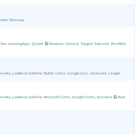
meter
,
Wooclap
óra:
LearningApps
,
Quizlet
,
Nearpod
,
Genial.ly
,
Flipgrid
,
Edpuzzle
,
WordWal
eronika_Laufkova
Subfóra:
Padlet
,
Canva
,
Google socs
,
Jamboard
,
Coogle
eronika_Laufkova
Subfóra:
Microsoft Forms
,
Google Forms
,
Socrative
,
Near