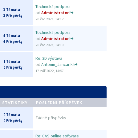
Technická podpora
3 Témata
od
Administrator
3 Příspěvky
20 črc 2023, 14:12
Technická podpora
4 Témata
od
Administrator
4 Příspěvky
20 črc 2023, 14:10
Re: 3D výstava
1 Témata
od
Antonin_Jancarik
6 Příspěvky
17 zář 2022, 14:57
STATISTIKY
POSLEDNÍ PŘÍSPĚVEK
0 Témata
Žádné příspěvky
0 Příspěvky
Re: CAS online software