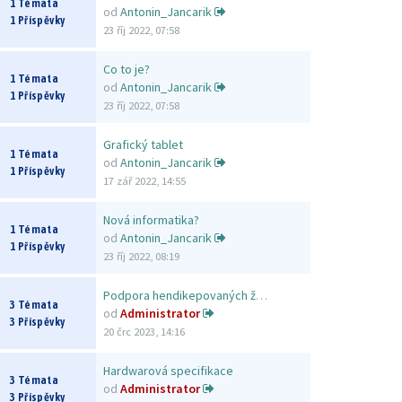
1 Témata
od
Antonin_Jancarik
1 Příspěvky
23 říj 2022, 07:58
Co to je?
1 Témata
od
Antonin_Jancarik
1 Příspěvky
23 říj 2022, 07:58
Grafický tablet
1 Témata
od
Antonin_Jancarik
1 Příspěvky
17 zář 2022, 14:55
Nová informatika?
1 Témata
od
Antonin_Jancarik
1 Příspěvky
23 říj 2022, 08:19
Podpora hendikepovaných žáků
3 Témata
od
Administrator
3 Příspěvky
20 črc 2023, 14:16
Hardwarová specifikace
3 Témata
od
Administrator
3 Příspěvky