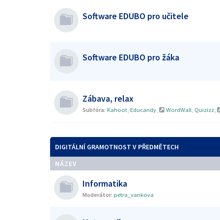
Software EDUBO pro učitele
Software EDUBO pro žáka
Zábava, relax
Subfóra:
Kahoot
,
Educandy
,
WordWall
,
Quizizz
,
DIGITÁLNÍ GRAMOTNOST V PŘEDMĚTECH
NÁZEV
Informatika
Moderátor:
petra_vankova