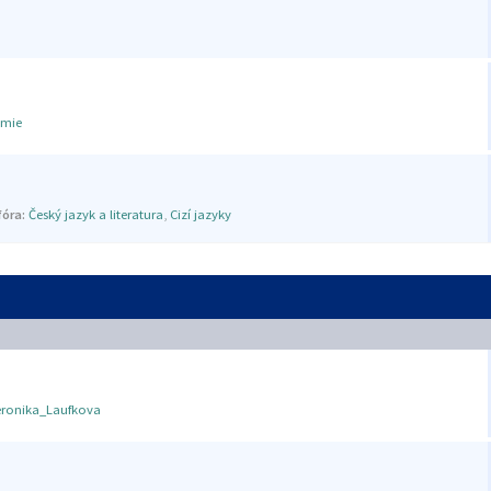
mie
óra:
Český jazyk a literatura
,
Cizí jazyky
eronika_Laufkova