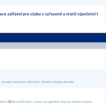
ace zařízení pro výuku z vyřazené a starší výpočetní t
s
,
Google Classroom
,
Edmondo
,
Showbie
,
Seesaw
,
Moodle
bfóra:
Microsoft Teams
,
Zoom
,
Google Meet
,
Discord
,
Adobe Connect