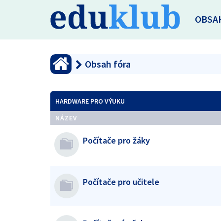
OBSA
Obsah fóra
HARDWARE PRO VÝUKU
NÁZEV
Počítače pro žáky
Počítače pro učitele