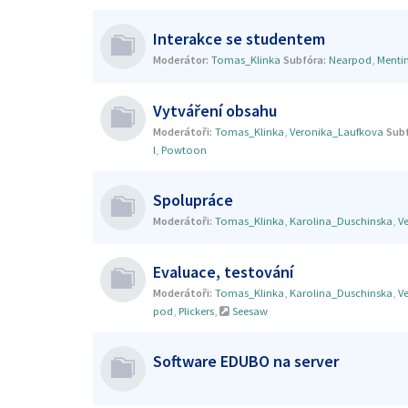
Interakce se studentem
Moderátor:
Tomas_Klinka
Subfóra:
Nearpod
,
Menti
Vytváření obsahu
Moderátoři:
Tomas_Klinka
,
Veronika_Laufkova
Subf
l
,
Powtoon
Spolupráce
Moderátoři:
Tomas_Klinka
,
Karolina_Duschinska
,
V
Evaluace, testování
Moderátoři:
Tomas_Klinka
,
Karolina_Duschinska
,
V
pod
,
Plickers
,
Seesaw
Software EDUBO na server