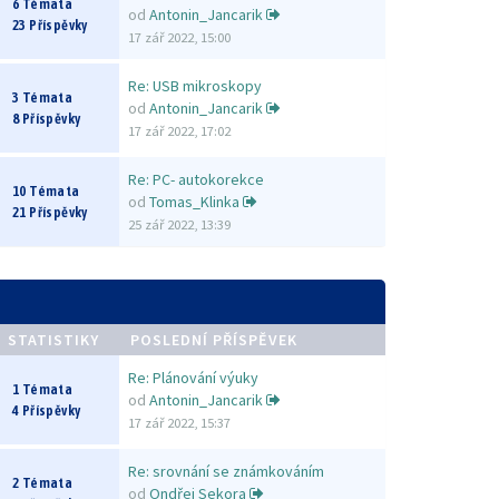
6 Témata
od
Antonin_Jancarik
23 Příspěvky
17 zář 2022, 15:00
Re: USB mikroskopy
3 Témata
od
Antonin_Jancarik
8 Příspěvky
17 zář 2022, 17:02
Re: PC- autokorekce
10 Témata
od
Tomas_Klinka
21 Příspěvky
25 zář 2022, 13:39
STATISTIKY
POSLEDNÍ PŘÍSPĚVEK
Re: Plánování výuky
1 Témata
od
Antonin_Jancarik
4 Příspěvky
17 zář 2022, 15:37
Re: srovnání se známkováním
2 Témata
od
Ondřej Sekora