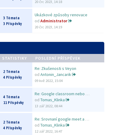
20 črc 2023, 14:18
Ukázkové způsoby renovace
3 Témata
od
Administrator
3 Příspěvky
20 črc 2023, 14:19
STATISTIKY
POSLEDNÍ PŘÍSPĚVEK
Re: Zkušenosti s Veyon
2 Témata
od
Antonin_Jancarik
4 Příspěvky
09 kvě 2022, 15:04
Re: Google classroom nebo MS …
4 Témata
od
Tomas_Klinka
11 Příspěvky
13 zář 2022, 08:44
Re: Srovnaní google meet a Zo…
2 Témata
od
Tomas_Klinka
4 Příspěvky
12 zář 2022, 16:47