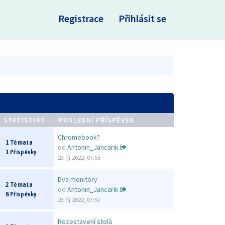
×
Registrace
Přihlásit se
STATISTIKY
POSLEDNÍ PŘÍSPĚVEK
Chromebook?
1 Témata
od
Antonin_Jancarik
1 Příspěvky
23 říj 2022, 07:55
Dva monitory
2 Témata
od
Antonin_Jancarik
8 Příspěvky
23 říj 2022, 07:57
Rozestavení stolů