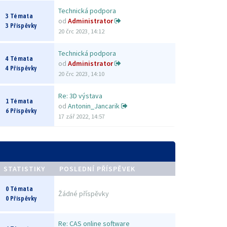
Technická podpora
3 Témata
od
Administrator
3 Příspěvky
20 črc 2023, 14:12
Technická podpora
4 Témata
od
Administrator
4 Příspěvky
20 črc 2023, 14:10
Re: 3D výstava
1 Témata
od
Antonin_Jancarik
6 Příspěvky
17 zář 2022, 14:57
STATISTIKY
POSLEDNÍ PŘÍSPĚVEK
0 Témata
Žádné příspěvky
0 Příspěvky
Re: CAS online software