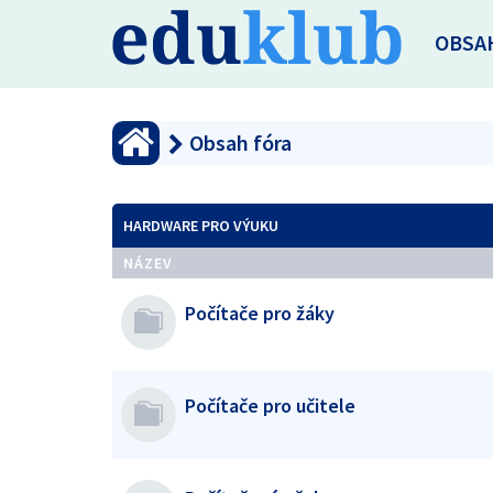
OBSA
Obsah fóra
HARDWARE PRO VÝUKU
NÁZEV
Počítače pro žáky
Počítače pro učitele