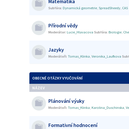
Matematika
Subfóra:
Dynamická geometrie
,
SpreadSheedy
,
CAS
Přírodní vědy
Moderátor:
Lucie_Hlavacova
Subfóra:
Biologie
,
Che
Jazyky
Moderátoři:
Tomas_Klinka
,
Veronika_Laufkova
Subf
OBECNÉ OTÁZKY VYUČOVÁNÍ
NÁZEV
Plánování výuky
Moderátoři:
Tomas_Klinka
,
Karolina_Duschinska
,
V
Formativní hodnocení