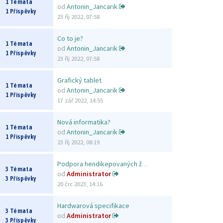
1 Témata
od
Antonin_Jancarik
1 Příspěvky
23 říj 2022, 07:58
Co to je?
1 Témata
od
Antonin_Jancarik
1 Příspěvky
23 říj 2022, 07:58
Grafický tablet
1 Témata
od
Antonin_Jancarik
1 Příspěvky
17 zář 2022, 14:55
Nová informatika?
1 Témata
od
Antonin_Jancarik
1 Příspěvky
23 říj 2022, 08:19
Podpora hendikepovaných žáků
3 Témata
od
Administrator
3 Příspěvky
20 črc 2023, 14:16
Hardwarová specifikace
3 Témata
od
Administrator
3 Příspěvky