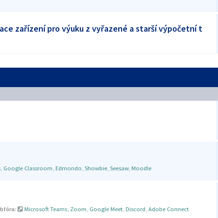
ace zařízení pro výuku z vyřazené a starší výpočetní t
s
,
Google Classroom
,
Edmondo
,
Showbie
,
Seesaw
,
Moodle
bfóra:
Microsoft Teams
,
Zoom
,
Google Meet
,
Discord
,
Adobe Connect