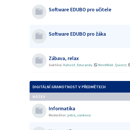
Software EDUBO pro učitele
Software EDUBO pro žáka
Zábava, relax
Subfóra:
Kahoot
,
Educandy
,
WordWall
,
Quizizz
,
DIGITÁLNÍ GRAMOTNOST V PŘEDMĚTECH
NÁZEV
Informatika
Moderátor:
petra_vankova