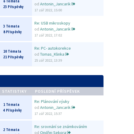
6 Témata
od
Antonin_Jancarik
23 Příspěvky
17 zář 2022, 15:00
Re: USB mikroskopy
3 Témata
od
Antonin_Jancarik
8 Příspěvky
17 zář 2022, 17:02
Re: PC- autokorekce
10 Témata
od
Tomas_Klinka
21 Příspěvky
25 zář 2022, 13:39
STATISTIKY
POSLEDNÍ PŘÍSPĚVEK
Re: Plánování výuky
1 Témata
od
Antonin_Jancarik
4 Příspěvky
17 zář 2022, 15:37
Re: srovnání se známkováním
2 Témata
od
Ondřej Sekora