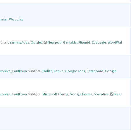
meter
,
Wooclap
óra:
LearningApps
,
Quizlet
,
Nearpod
,
Genial.ly
,
Flipgrid
,
Edpuzzle
,
WordWal
eronika_Laufkova
Subfóra:
Padlet
,
Canva
,
Google socs
,
Jamboard
,
Coogle
eronika_Laufkova
Subfóra:
Microsoft Forms
,
Google Forms
,
Socrative
,
Near