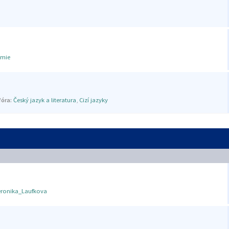
mie
óra:
Český jazyk a literatura
,
Cizí jazyky
eronika_Laufkova