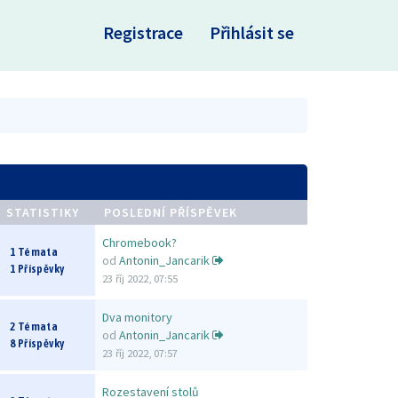
×
Registrace
Přihlásit se
STATISTIKY
POSLEDNÍ PŘÍSPĚVEK
Chromebook?
1 Témata
od
Antonin_Jancarik
1 Příspěvky
23 říj 2022, 07:55
Dva monitory
2 Témata
od
Antonin_Jancarik
8 Příspěvky
23 říj 2022, 07:57
Rozestavení stolů