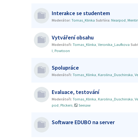
Interakce se studentem
Moderátor:
Tomas_Klinka
Subfóra:
Nearpod
,
Menti
Vytváření obsahu
Moderátoři:
Tomas_Klinka
,
Veronika_Laufkova
Subf
l
,
Powtoon
Spolupráce
Moderátoři:
Tomas_Klinka
,
Karolina_Duschinska
,
V
Evaluace, testování
Moderátoři:
Tomas_Klinka
,
Karolina_Duschinska
,
V
pod
,
Plickers
,
Seesaw
Software EDUBO na server