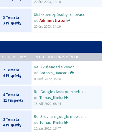
20 črc 2023, 14:18
Ukázkové způsoby renovace
3 Témata
od
Administrator
3 Příspěvky
20 črc 2023, 14:19
STATISTIKY
POSLEDNÍ PŘÍSPĚVEK
Re: Zkušenosti s Veyon
2 Témata
od
Antonin_Jancarik
4 Příspěvky
09 kvě 2022, 15:04
Re: Google classroom nebo MS …
4 Témata
od
Tomas_Klinka
11 Příspěvky
13 zář 2022, 08:44
Re: Srovnaní google meet a Zo…
2 Témata
od
Tomas_Klinka
4 Příspěvky
12 zář 2022, 16:47