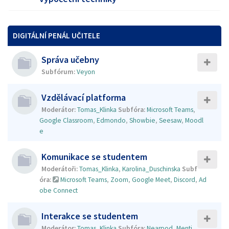
DIGITÁLNÍ PENÁL UČITELE
Správa učebny
Subfórum:
Veyon
Vzdělávací platforma
Moderátor:
Tomas_Klinka
Subfóra:
Microsoft Teams
,
Google Classroom
,
Edmondo
,
Showbie
,
Seesaw
,
Moodl
e
Komunikace se studentem
Moderátoři:
Tomas_Klinka
,
Karolina_Duschinska
Subf
óra:
Microsoft Teams
,
Zoom
,
Google Meet
,
Discord
,
Ad
obe Connect
Interakce se studentem
Moderátor:
Tomas_Klinka
Subfóra:
Nearpod
,
Menti