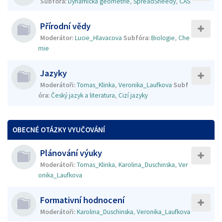
Subfóra:
Dynamická geometrie
,
SpreadSheedy
,
CAS
Přírodní vědy
Moderátor:
Lucie_Hlavacova
Subfóra:
Biologie
,
Che
mie
Jazyky
Moderátoři:
Tomas_Klinka
,
Veronika_Laufkova
Subf
óra:
Český jazyk a literatura
,
Cizí jazyky
OBECNÉ OTÁZKY VYUČOVÁNÍ
Plánování výuky
Moderátoři:
Tomas_Klinka
,
Karolina_Duschinska
,
Ver
onika_Laufkova
Formativní hodnocení
Moderátoři:
Karolina_Duschinska
,
Veronika_Laufkova