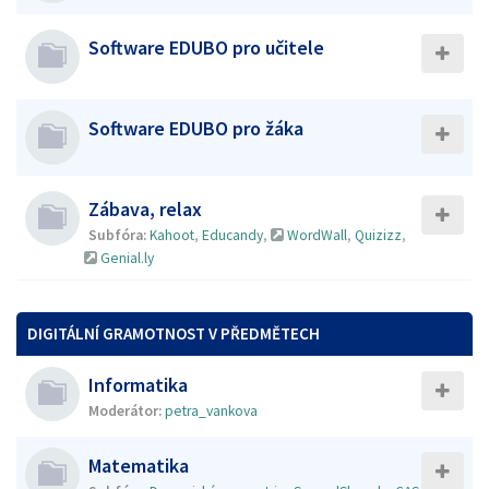
Software EDUBO pro učitele
Software EDUBO pro žáka
Zábava, relax
Subfóra:
Kahoot
,
Educandy
,
WordWall
,
Quizizz
,
Genial.ly
DIGITÁLNÍ GRAMOTNOST V PŘEDMĚTECH
Informatika
Moderátor:
petra_vankova
Matematika