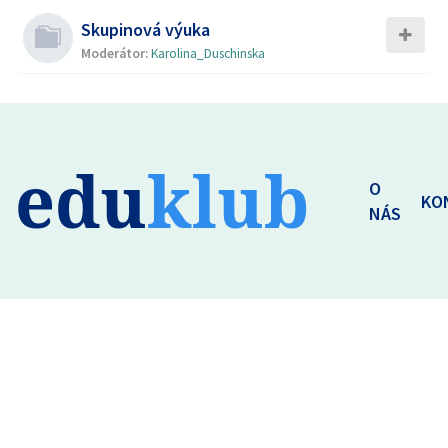
Skupinová výuka
Moderátor:
Karolina_Duschinska
edu
klub
O
KO
NÁS