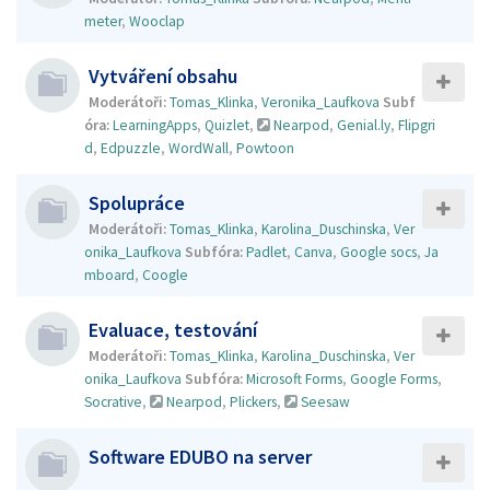
meter
,
Wooclap
Vytváření obsahu
Moderátoři:
Tomas_Klinka
,
Veronika_Laufkova
Subf
óra:
LearningApps
,
Quizlet
,
Nearpod
,
Genial.ly
,
Flipgri
d
,
Edpuzzle
,
WordWall
,
Powtoon
Spolupráce
Moderátoři:
Tomas_Klinka
,
Karolina_Duschinska
,
Ver
onika_Laufkova
Subfóra:
Padlet
,
Canva
,
Google socs
,
Ja
mboard
,
Coogle
Evaluace, testování
Moderátoři:
Tomas_Klinka
,
Karolina_Duschinska
,
Ver
onika_Laufkova
Subfóra:
Microsoft Forms
,
Google Forms
,
Socrative
,
Nearpod
,
Plickers
,
Seesaw
Software EDUBO na server