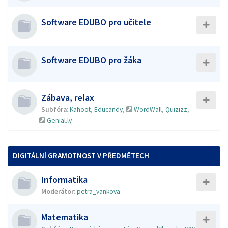
Software EDUBO pro učitele
Software EDUBO pro žáka
Zábava, relax
Subfóra:
Kahoot
,
Educandy
,
WordWall
,
Quizizz
,
Genial.ly
DIGITÁLNÍ GRAMOTNOST V PŘEDMĚTECH
Informatika
Moderátor:
petra_vankova
Matematika