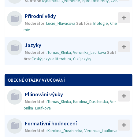
Subfóra:
Dynamická geometrie
,
SpreadSheedy
,
CAS
Přírodní vědy
Moderátor:
Lucie_Hlavacova
Subfóra:
Biologie
,
Che
mie
Jazyky
Moderátoři:
Tomas_Klinka
,
Veronika_Laufkova
Subf
óra:
Český jazyk a literatura
,
Cizí jazyky
OBECNÉ OTÁZKY VYUČOVÁNÍ
Plánování výuky
Moderátoři:
Tomas_Klinka
,
Karolina_Duschinska
,
Ver
onika_Laufkova
Formativní hodnocení
Moderátoři:
Karolina_Duschinska
,
Veronika_Laufkova