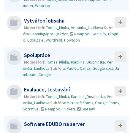
meter
,
Wooclap
Vytváření obsahu
Moderátoři:
Tomas_Klinka
,
Veronika_Laufkova
Subf
óra:
LearningApps
,
Quizlet
,
Nearpod
,
Genial.ly
,
Flipgri
d
,
Edpuzzle
,
WordWall
,
Powtoon
Spolupráce
Moderátoři:
Tomas_Klinka
,
Karolina_Duschinska
,
Ver
onika_Laufkova
Subfóra:
Padlet
,
Canva
,
Google socs
,
Ja
mboard
,
Coogle
Evaluace, testování
Moderátoři:
Tomas_Klinka
,
Karolina_Duschinska
,
Ver
onika_Laufkova
Subfóra:
Microsoft Forms
,
Google Forms
,
Socrative
,
Nearpod
,
Plickers
,
Seesaw
Software EDUBO na server