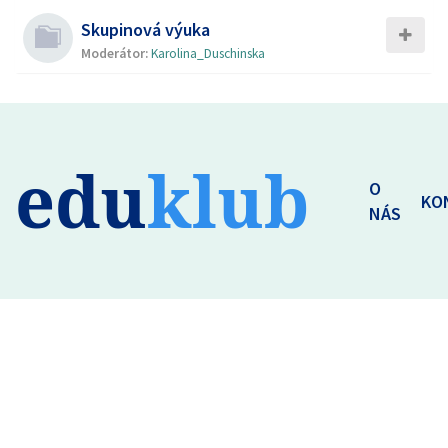
Skupinová výuka
Moderátor:
Karolina_Duschinska
edu
klub
O
KO
NÁS