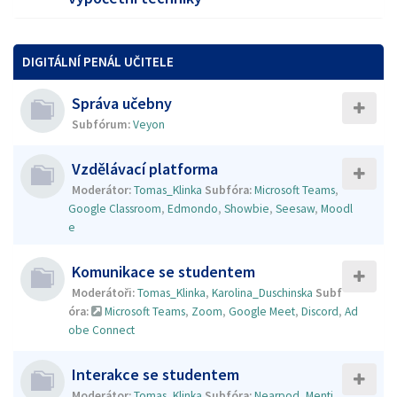
DIGITÁLNÍ PENÁL UČITELE
Správa učebny
Subfórum:
Veyon
Vzdělávací platforma
Moderátor:
Tomas_Klinka
Subfóra:
Microsoft Teams
,
Google Classroom
,
Edmondo
,
Showbie
,
Seesaw
,
Moodl
e
Komunikace se studentem
Moderátoři:
Tomas_Klinka
,
Karolina_Duschinska
Subf
óra:
Microsoft Teams
,
Zoom
,
Google Meet
,
Discord
,
Ad
obe Connect
Interakce se studentem
Moderátor:
Tomas_Klinka
Subfóra:
Nearpod
,
Menti