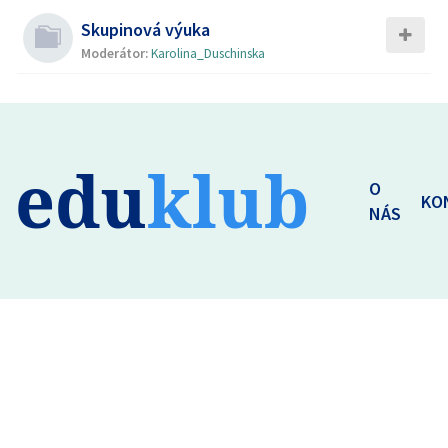
Skupinová výuka
Moderátor:
Karolina_Duschinska
edu
klub
O
KO
NÁS