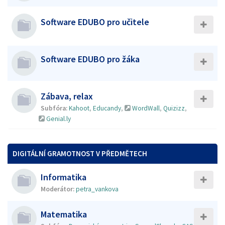
Software EDUBO pro učitele
Software EDUBO pro žáka
Zábava, relax
Subfóra:
Kahoot
,
Educandy
,
WordWall
,
Quizizz
,
Genial.ly
DIGITÁLNÍ GRAMOTNOST V PŘEDMĚTECH
Informatika
Moderátor:
petra_vankova
Matematika