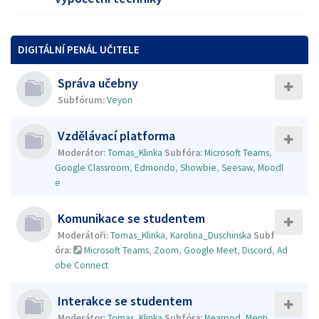
DIGITÁLNÍ PENÁL UČITELE
Správa učebny
Subfórum:
Veyon
Vzdělávací platforma
Moderátor:
Tomas_Klinka
Subfóra:
Microsoft Teams
,
Google Classroom
,
Edmondo
,
Showbie
,
Seesaw
,
Moodl
e
Komunikace se studentem
Moderátoři:
Tomas_Klinka
,
Karolina_Duschinska
Subf
óra:
Microsoft Teams
,
Zoom
,
Google Meet
,
Discord
,
Ad
obe Connect
Interakce se studentem
Moderátor:
Tomas_Klinka
Subfóra:
Nearpod
,
Menti