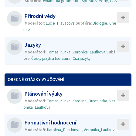
Subfóra:
Dynamická geometrie
,
SpreadSheedy
,
CAS
Přírodní vědy
Moderátor:
Lucie_Hlavacova
Subfóra:
Biologie
,
Che
mie
Jazyky
Moderátoři:
Tomas_Klinka
,
Veronika_Laufkova
Subf
óra:
Český jazyk a literatura
,
Cizí jazyky
OBECNÉ OTÁZKY VYUČOVÁNÍ
Plánování výuky
Moderátoři:
Tomas_Klinka
,
Karolina_Duschinska
,
Ver
onika_Laufkova
Formativní hodnocení
Moderátoři:
Karolina_Duschinska
,
Veronika_Laufkova