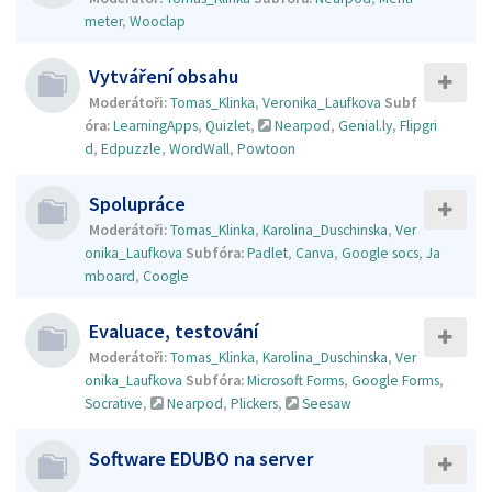
meter
,
Wooclap
Vytváření obsahu
Moderátoři:
Tomas_Klinka
,
Veronika_Laufkova
Subf
óra:
LearningApps
,
Quizlet
,
Nearpod
,
Genial.ly
,
Flipgri
d
,
Edpuzzle
,
WordWall
,
Powtoon
Spolupráce
Moderátoři:
Tomas_Klinka
,
Karolina_Duschinska
,
Ver
onika_Laufkova
Subfóra:
Padlet
,
Canva
,
Google socs
,
Ja
mboard
,
Coogle
Evaluace, testování
Moderátoři:
Tomas_Klinka
,
Karolina_Duschinska
,
Ver
onika_Laufkova
Subfóra:
Microsoft Forms
,
Google Forms
,
Socrative
,
Nearpod
,
Plickers
,
Seesaw
Software EDUBO na server