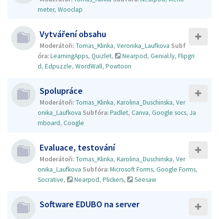
meter
,
Wooclap
Vytváření obsahu
Moderátoři:
Tomas_Klinka
,
Veronika_Laufkova
Subf
óra:
LearningApps
,
Quizlet
,
Nearpod
,
Genial.ly
,
Flipgri
d
,
Edpuzzle
,
WordWall
,
Powtoon
Spolupráce
Moderátoři:
Tomas_Klinka
,
Karolina_Duschinska
,
Ver
onika_Laufkova
Subfóra:
Padlet
,
Canva
,
Google socs
,
Ja
mboard
,
Coogle
Evaluace, testování
Moderátoři:
Tomas_Klinka
,
Karolina_Duschinska
,
Ver
onika_Laufkova
Subfóra:
Microsoft Forms
,
Google Forms
,
Socrative
,
Nearpod
,
Plickers
,
Seesaw
Software EDUBO na server