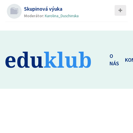
Skupinová výuka
Moderátor:
Karolina_Duschinska
edu
klub
O
KO
NÁS