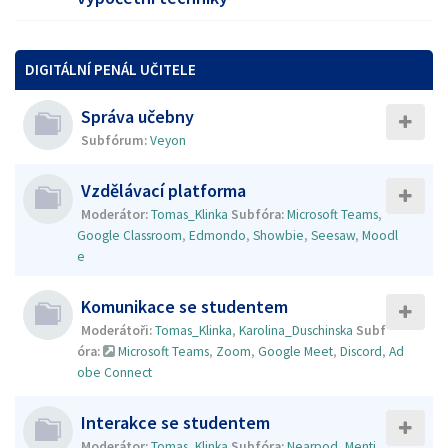
DIGITÁLNÍ PENÁL UČITELE
Správa učebny
Subfórum:
Veyon
Vzdělávací platforma
Moderátor:
Tomas_Klinka
Subfóra:
Microsoft Teams
,
Google Classroom
,
Edmondo
,
Showbie
,
Seesaw
,
Moodl
e
Komunikace se studentem
Moderátoři:
Tomas_Klinka
,
Karolina_Duschinska
Subf
óra:
Microsoft Teams
,
Zoom
,
Google Meet
,
Discord
,
Ad
obe Connect
Interakce se studentem
Moderátor:
Tomas_Klinka
Subfóra:
Nearpod
,
Menti