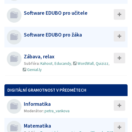
Software EDUBO pro učitele
Software EDUBO pro žáka
Zábava, relax
Subfóra:
Kahoot
,
Educandy
,
WordWall
,
Quizizz
,
Genial.ly
DIGITÁLNÍ GRAMOTNOST V PŘEDMĚTECH
Informatika
Moderátor:
petra_vankova
Matematika