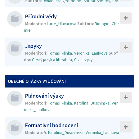
Subfóra:
Dynamická geometrie
,
SpreadSheedy
,
CAS
Přírodní vědy
Moderátor:
Lucie_Hlavacova
Subfóra:
Biologie
,
Che
mie
Jazyky
Moderátoři:
Tomas_Klinka
,
Veronika_Laufkova
Subf
óra:
Český jazyk a literatura
,
Cizí jazyky
OBECNÉ OTÁZKY VYUČOVÁNÍ
Plánování výuky
Moderátoři:
Tomas_Klinka
,
Karolina_Duschinska
,
Ver
onika_Laufkova
Formativní hodnocení
Moderátoři:
Karolina_Duschinska
,
Veronika_Laufkova