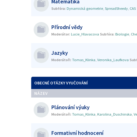
Matematika
Subfóra:
Dynamická geometrie
,
SpreadSheedy
,
CAS
Přírodní vědy
Moderátor:
Lucie_Hlavacova
Subfóra:
Biologie
,
Che
Jazyky
Moderátoři:
Tomas_Klinka
,
Veronika_Laufkova
Subf
OBECNÉ OTÁZKY VYUČOVÁNÍ
NÁZEV
Plánování výuky
Moderátoři:
Tomas_Klinka
,
Karolina_Duschinska
,
V
Formativní hodnocení