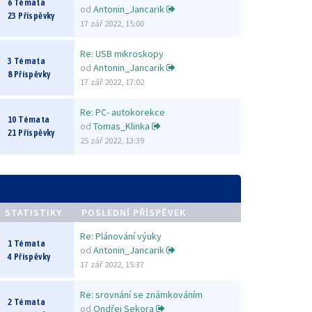
6 Témata
od
Antonin_Jancarik
23 Příspěvky
17 zář 2022, 15:00
Re: USB mikroskopy
3 Témata
od
Antonin_Jancarik
8 Příspěvky
17 zář 2022, 17:02
Re: PC- autokorekce
10 Témata
od
Tomas_Klinka
21 Příspěvky
25 zář 2022, 13:39
STATISTIKY
POSLEDNÍ PŘÍSPĚVEK
Re: Plánování výuky
1 Témata
od
Antonin_Jancarik
4 Příspěvky
17 zář 2022, 15:37
Re: srovnání se známkováním
2 Témata
od
Ondřej Sekora