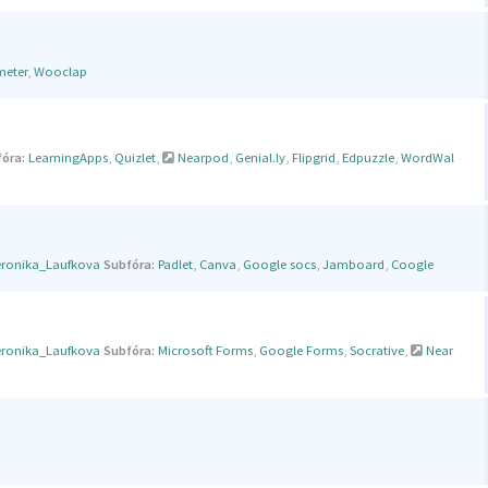
meter
,
Wooclap
óra:
LearningApps
,
Quizlet
,
Nearpod
,
Genial.ly
,
Flipgrid
,
Edpuzzle
,
WordWal
eronika_Laufkova
Subfóra:
Padlet
,
Canva
,
Google socs
,
Jamboard
,
Coogle
eronika_Laufkova
Subfóra:
Microsoft Forms
,
Google Forms
,
Socrative
,
Near