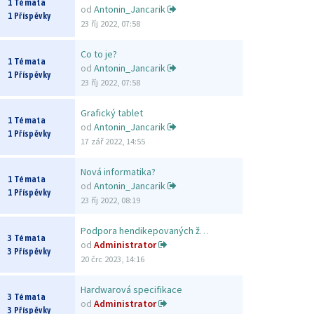
1 Témata
od
Antonin_Jancarik
1 Příspěvky
23 říj 2022, 07:58
Co to je?
1 Témata
od
Antonin_Jancarik
1 Příspěvky
23 říj 2022, 07:58
Grafický tablet
1 Témata
od
Antonin_Jancarik
1 Příspěvky
17 zář 2022, 14:55
Nová informatika?
1 Témata
od
Antonin_Jancarik
1 Příspěvky
23 říj 2022, 08:19
Podpora hendikepovaných žáků
3 Témata
od
Administrator
3 Příspěvky
20 črc 2023, 14:16
Hardwarová specifikace
3 Témata
od
Administrator
3 Příspěvky