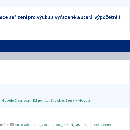
ace zařízení pro výuku z vyřazené a starší výpočetní t
s
,
Google Classroom
,
Edmondo
,
Showbie
,
Seesaw
,
Moodle
bfóra:
Microsoft Teams
,
Zoom
,
Google Meet
,
Discord
,
Adobe Connect