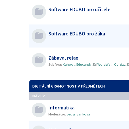
Software EDUBO pro učitele
Software EDUBO pro žáka
Zábava, relax
Subfóra:
Kahoot
,
Educandy
,
WordWall
,
Quizizz
,
DIGITÁLNÍ GRAMOTNOST V PŘEDMĚTECH
NÁZEV
Informatika
Moderátor:
petra_vankova