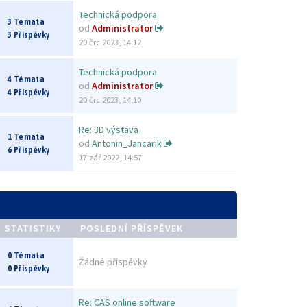
Technická podpora
3 Témata
od
Administrator
3 Příspěvky
20 črc 2023, 14:12
Technická podpora
4 Témata
od
Administrator
4 Příspěvky
20 črc 2023, 14:10
Re: 3D výstava
1 Témata
od
Antonin_Jancarik
6 Příspěvky
17 zář 2022, 14:57
STATISTIKY
POSLEDNÍ PŘÍSPĚVEK
0 Témata
Žádné příspěvky
0 Příspěvky
Re: CAS online software