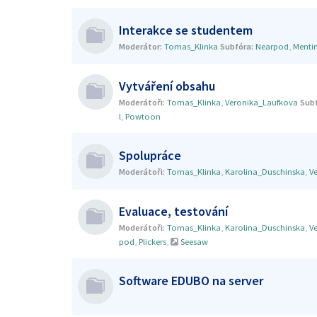
Interakce se studentem
Moderátor:
Tomas_Klinka
Subfóra:
Nearpod
,
Menti
Vytváření obsahu
Moderátoři:
Tomas_Klinka
,
Veronika_Laufkova
Subf
l
,
Powtoon
Spolupráce
Moderátoři:
Tomas_Klinka
,
Karolina_Duschinska
,
V
Evaluace, testování
Moderátoři:
Tomas_Klinka
,
Karolina_Duschinska
,
V
pod
,
Plickers
,
Seesaw
Software EDUBO na server