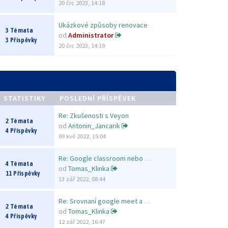
20 črc 2023, 14:18
Ukázkové způsoby renovace
3 Témata
od
Administrator
3 Příspěvky
20 črc 2023, 14:19
STATISTIKY
POSLEDNÍ PŘÍSPĚVEK
Re: Zkušenosti s Veyon
2 Témata
od
Antonin_Jancarik
4 Příspěvky
09 kvě 2022, 15:04
Re: Google classroom nebo MS …
4 Témata
od
Tomas_Klinka
11 Příspěvky
13 zář 2022, 08:44
Re: Srovnaní google meet a Zo…
2 Témata
od
Tomas_Klinka
4 Příspěvky
12 zář 2022, 16:47