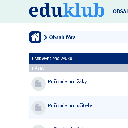
OBSA
Obsah fóra
HARDWARE PRO VÝUKU
NÁZEV
Počítače pro žáky
Počítače pro učitele