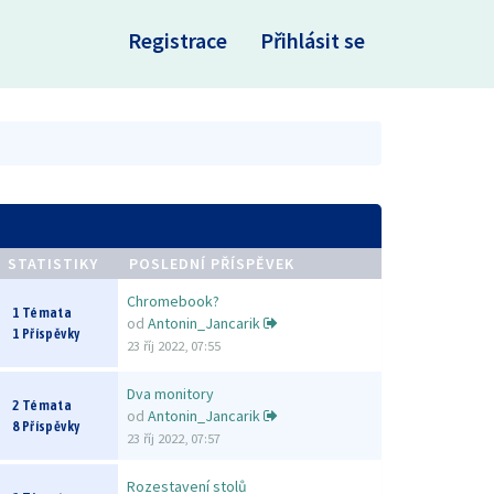
×
Registrace
Přihlásit se
STATISTIKY
POSLEDNÍ PŘÍSPĚVEK
Chromebook?
1 Témata
od
Antonin_Jancarik
1 Příspěvky
23 říj 2022, 07:55
Dva monitory
2 Témata
od
Antonin_Jancarik
8 Příspěvky
23 říj 2022, 07:57
Rozestavení stolů