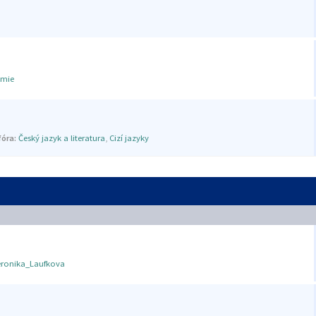
mie
óra:
Český jazyk a literatura
,
Cizí jazyky
eronika_Laufkova