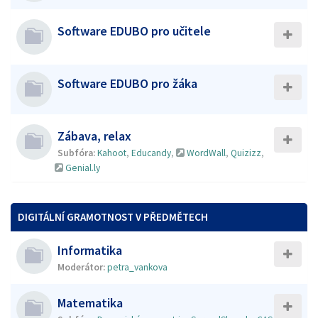
Software EDUBO pro učitele
Software EDUBO pro žáka
Zábava, relax
Subfóra:
Kahoot
,
Educandy
,
WordWall
,
Quizizz
,
Genial.ly
DIGITÁLNÍ GRAMOTNOST V PŘEDMĚTECH
Informatika
Moderátor:
petra_vankova
Matematika