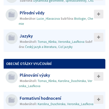
Subfóra:
Dynamická geometrie
,
SpreadSheedy
,
CAS
Přírodní vědy
Moderátor:
Lucie_Hlavacova
Subfóra:
Biologie
,
Che
mie
Jazyky
Moderátoři:
Tomas_Klinka
,
Veronika_Laufkova
Subf
óra:
Český jazyk a literatura
,
Cizí jazyky
OBECNÉ OTÁZKY VYUČOVÁNÍ
Plánování výuky
Moderátoři:
Tomas_Klinka
,
Karolina_Duschinska
,
Ver
onika_Laufkova
Formativní hodnocení
Moderátoři:
Karolina_Duschinska
,
Veronika_Laufkova