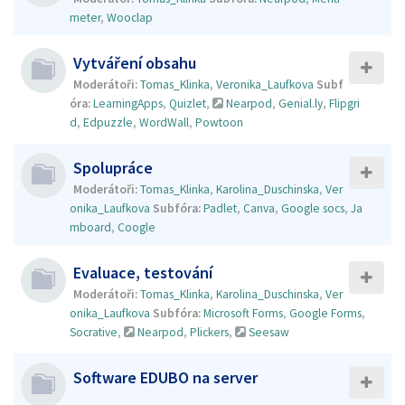
meter
,
Wooclap
Vytváření obsahu
Moderátoři:
Tomas_Klinka
,
Veronika_Laufkova
Subf
óra:
LearningApps
,
Quizlet
,
Nearpod
,
Genial.ly
,
Flipgri
d
,
Edpuzzle
,
WordWall
,
Powtoon
Spolupráce
Moderátoři:
Tomas_Klinka
,
Karolina_Duschinska
,
Ver
onika_Laufkova
Subfóra:
Padlet
,
Canva
,
Google socs
,
Ja
mboard
,
Coogle
Evaluace, testování
Moderátoři:
Tomas_Klinka
,
Karolina_Duschinska
,
Ver
onika_Laufkova
Subfóra:
Microsoft Forms
,
Google Forms
,
Socrative
,
Nearpod
,
Plickers
,
Seesaw
Software EDUBO na server