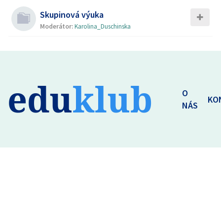
Skupinová výuka
Moderátor:
Karolina_Duschinska
edu
klub
O
KO
NÁS