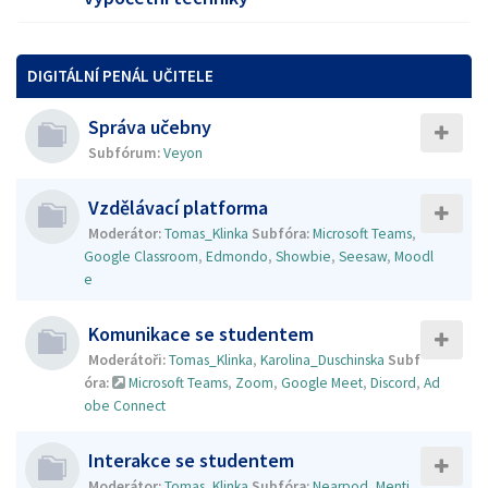
DIGITÁLNÍ PENÁL UČITELE
Správa učebny
Subfórum:
Veyon
Vzdělávací platforma
Moderátor:
Tomas_Klinka
Subfóra:
Microsoft Teams
,
Google Classroom
,
Edmondo
,
Showbie
,
Seesaw
,
Moodl
e
Komunikace se studentem
Moderátoři:
Tomas_Klinka
,
Karolina_Duschinska
Subf
óra:
Microsoft Teams
,
Zoom
,
Google Meet
,
Discord
,
Ad
obe Connect
Interakce se studentem
Moderátor:
Tomas_Klinka
Subfóra:
Nearpod
,
Menti