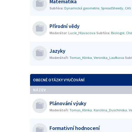
Matematika
Subfóra:
Dynamická geometrie
,
SpreadSheedy
,
CAS
Přírodní vědy
Moderátor:
Lucie_Hlavacova
Subfóra:
Biologie
,
Che
Jazyky
Moderátoři:
Tomas_Klinka
,
Veronika_Laufkova
Subf
OBECNÉ OTÁZKY VYUČOVÁNÍ
NÁZEV
Plánování výuky
Moderátoři:
Tomas_Klinka
,
Karolina_Duschinska
,
V
Formativní hodnocení