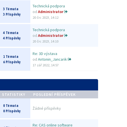
Technická podpora
3 Témata
od
Administrator
3 Příspěvky
20 črc 2023, 14:12
Technická podpora
4 Témata
od
Administrator
4 Příspěvky
20 črc 2023, 14:10
Re: 3D výstava
1 Témata
od
Antonin_Jancarik
6 Příspěvky
17 zář 2022, 14:57
STATISTIKY
POSLEDNÍ PŘÍSPĚVEK
0 Témata
Žádné příspěvky
0 Příspěvky
Re: CAS online software