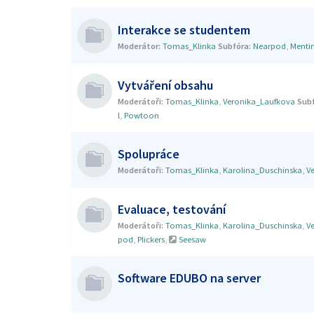
Interakce se studentem
Moderátor:
Tomas_Klinka
Subfóra:
Nearpod
,
Menti
Vytváření obsahu
Moderátoři:
Tomas_Klinka
,
Veronika_Laufkova
Subf
l
,
Powtoon
Spolupráce
Moderátoři:
Tomas_Klinka
,
Karolina_Duschinska
,
V
Evaluace, testování
Moderátoři:
Tomas_Klinka
,
Karolina_Duschinska
,
V
pod
,
Plickers
,
Seesaw
Software EDUBO na server