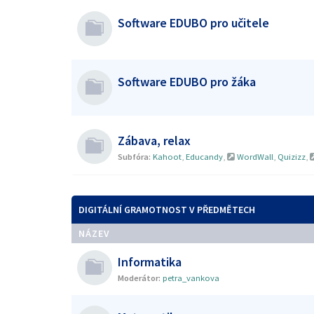
Software EDUBO pro učitele
Software EDUBO pro žáka
Zábava, relax
Subfóra:
Kahoot
,
Educandy
,
WordWall
,
Quizizz
,
DIGITÁLNÍ GRAMOTNOST V PŘEDMĚTECH
NÁZEV
Informatika
Moderátor:
petra_vankova