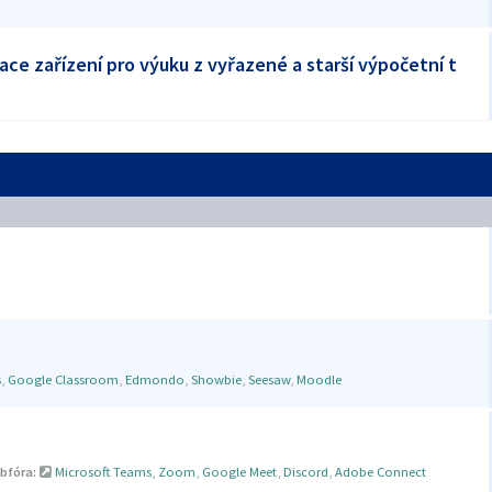
ace zařízení pro výuku z vyřazené a starší výpočetní t
s
,
Google Classroom
,
Edmondo
,
Showbie
,
Seesaw
,
Moodle
bfóra:
Microsoft Teams
,
Zoom
,
Google Meet
,
Discord
,
Adobe Connect