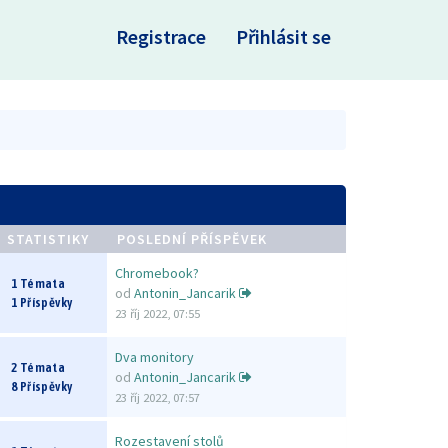
×
Registrace
Přihlásit se
STATISTIKY
POSLEDNÍ PŘÍSPĚVEK
Chromebook?
1 Témata
od
Antonin_Jancarik
1 Příspěvky
23 říj 2022, 07:55
Dva monitory
2 Témata
od
Antonin_Jancarik
8 Příspěvky
23 říj 2022, 07:57
Rozestavení stolů