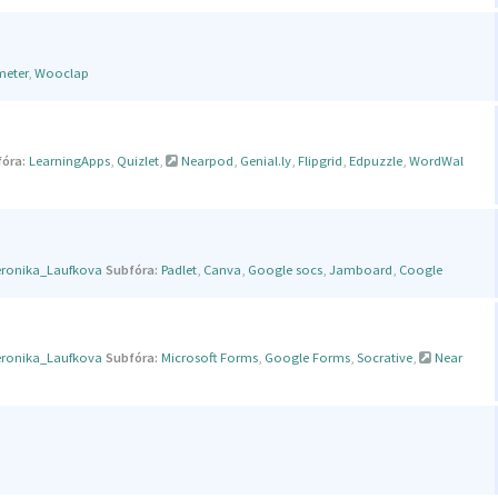
meter
,
Wooclap
óra:
LearningApps
,
Quizlet
,
Nearpod
,
Genial.ly
,
Flipgrid
,
Edpuzzle
,
WordWal
eronika_Laufkova
Subfóra:
Padlet
,
Canva
,
Google socs
,
Jamboard
,
Coogle
eronika_Laufkova
Subfóra:
Microsoft Forms
,
Google Forms
,
Socrative
,
Near