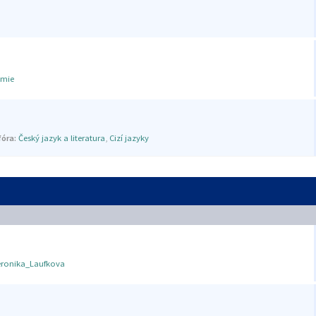
mie
óra:
Český jazyk a literatura
,
Cizí jazyky
eronika_Laufkova