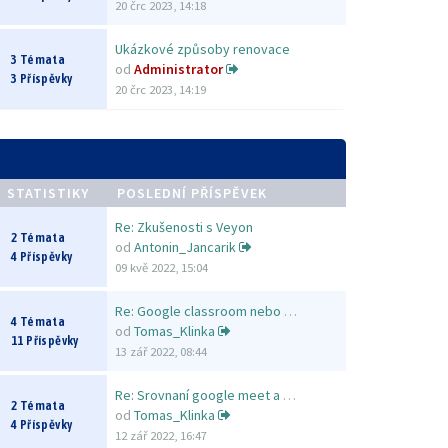
20 črc 2023, 14:18
Ukázkové způsoby renovace
3 Témata
od
Administrator
3 Příspěvky
20 črc 2023, 14:19
STATISTIKY
POSLEDNÍ PŘÍSPĚVEK
Re: Zkušenosti s Veyon
2 Témata
od
Antonin_Jancarik
4 Příspěvky
09 kvě 2022, 15:04
Re: Google classroom nebo MS …
4 Témata
od
Tomas_Klinka
11 Příspěvky
13 zář 2022, 08:44
Re: Srovnaní google meet a Zo…
2 Témata
od
Tomas_Klinka
4 Příspěvky
12 zář 2022, 16:47