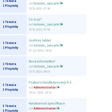
1 Témata
od
Antonin_Jancarik
1 Příspěvky
23 říj 2022, 07:58
Co to je?
1 Témata
od
Antonin_Jancarik
1 Příspěvky
23 říj 2022, 07:58
Grafický tablet
1 Témata
od
Antonin_Jancarik
1 Příspěvky
17 zář 2022, 14:55
Nová informatika?
1 Témata
od
Antonin_Jancarik
1 Příspěvky
23 říj 2022, 08:19
Podpora hendikepovaných žáků
3 Témata
od
Administrator
3 Příspěvky
20 črc 2023, 14:16
Hardwarová specifikace
3 Témata
od
Administrator
3 Příspěvky