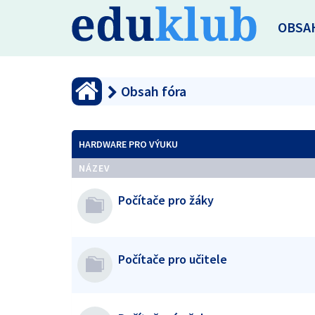
OBSA
Obsah fóra
HARDWARE PRO VÝUKU
NÁZEV
Počítače pro žáky
Počítače pro učitele