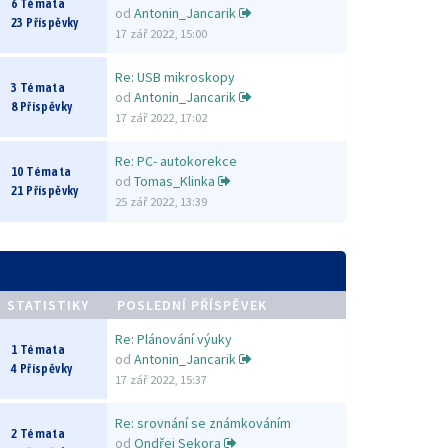
6 Témata
od
Antonin_Jancarik
23 Příspěvky
17 zář 2022, 15:00
Re: USB mikroskopy
3 Témata
od
Antonin_Jancarik
8 Příspěvky
17 zář 2022, 17:02
Re: PC- autokorekce
10 Témata
od
Tomas_Klinka
21 Příspěvky
25 zář 2022, 13:39
STATISTIKY
POSLEDNÍ PŘÍSPĚVEK
Re: Plánování výuky
1 Témata
od
Antonin_Jancarik
4 Příspěvky
17 zář 2022, 15:37
Re: srovnání se známkováním
2 Témata
od
Ondřej Sekora