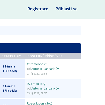
×
Registrace
Přihlásit se
STATISTIKY
POSLEDNÍ PŘÍSPĚVEK
Chromebook?
1 Témata
od
Antonin_Jancarik
1 Příspěvky
23 říj 2022, 07:55
Dva monitory
2 Témata
od
Antonin_Jancarik
8 Příspěvky
23 říj 2022, 07:57
Rozestavení stolů