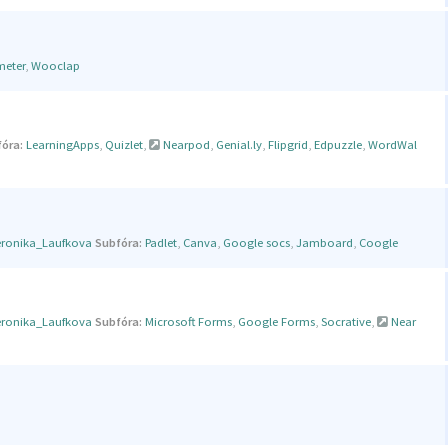
meter
,
Wooclap
óra:
LearningApps
,
Quizlet
,
Nearpod
,
Genial.ly
,
Flipgrid
,
Edpuzzle
,
WordWal
eronika_Laufkova
Subfóra:
Padlet
,
Canva
,
Google socs
,
Jamboard
,
Coogle
eronika_Laufkova
Subfóra:
Microsoft Forms
,
Google Forms
,
Socrative
,
Near