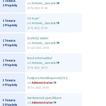
1 Témata
od
Antonin_Jancarik
1 Příspěvky
23 říj 2022, 07:58
Co to je?
1 Témata
od
Antonin_Jancarik
1 Příspěvky
23 říj 2022, 07:58
Grafický tablet
1 Témata
od
Antonin_Jancarik
1 Příspěvky
17 zář 2022, 14:55
Nová informatika?
1 Témata
od
Antonin_Jancarik
1 Příspěvky
23 říj 2022, 08:19
Podpora hendikepovaných žáků
3 Témata
od
Administrator
3 Příspěvky
20 črc 2023, 14:16
Hardwarová specifikace
3 Témata
od
Administrator
3 Příspěvky