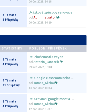
20 črc 2023, 14:18
Ukázkové způsoby renovace
3 Témata
od
Administrator
3 Příspěvky
20 črc 2023, 14:19
STATISTIKY
POSLEDNÍ PŘÍSPĚVEK
Re: Zkušenosti s Veyon
2 Témata
od
Antonin_Jancarik
4 Příspěvky
09 kvě 2022, 15:04
Re: Google classroom nebo MS …
4 Témata
od
Tomas_Klinka
11 Příspěvky
13 zář 2022, 08:44
Re: Srovnaní google meet a Zo…
2 Témata
od
Tomas_Klinka
4 Příspěvky
12 zář 2022, 16:47