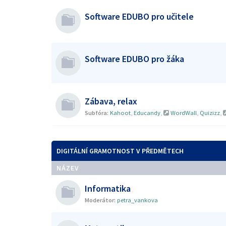
Software EDUBO pro učitele
Software EDUBO pro žáka
Zábava, relax
Subfóra:
Kahoot
,
Educandy
,
WordWall
,
Quizizz
,
DIGITÁLNÍ GRAMOTNOST V PŘEDMĚTECH
NÁZEV
Informatika
Moderátor:
petra_vankova