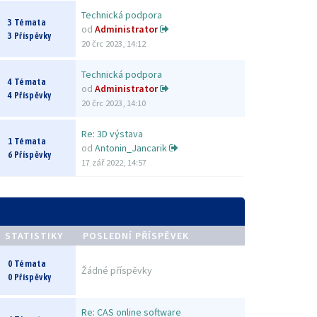
Technická podpora
3 Témata
od
Administrator
3 Příspěvky
20 črc 2023, 14:12
Technická podpora
4 Témata
od
Administrator
4 Příspěvky
20 črc 2023, 14:10
Re: 3D výstava
1 Témata
od
Antonin_Jancarik
6 Příspěvky
17 zář 2022, 14:57
STATISTIKY
POSLEDNÍ PŘÍSPĚVEK
0 Témata
Žádné příspěvky
0 Příspěvky
Re: CAS online software