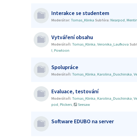
Interakce se studentem
Moderátor:
Tomas_Klinka
Subfóra:
Nearpod
,
Menti
Vytváření obsahu
Moderátoři:
Tomas_Klinka
,
Veronika_Laufkova
Subf
l
,
Powtoon
Spolupráce
Moderátoři:
Tomas_Klinka
,
Karolina_Duschinska
,
V
Evaluace, testování
Moderátoři:
Tomas_Klinka
,
Karolina_Duschinska
,
V
pod
,
Plickers
,
Seesaw
Software EDUBO na server