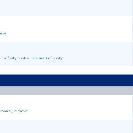
mie
óra:
Český jazyk a literatura
,
Cizí jazyky
eronika_Laufkova