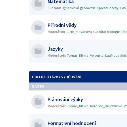
Matematika
Subfóra:
Dynamická geometrie
,
SpreadSheedy
,
CAS
Přírodní vědy
Moderátor:
Lucie_Hlavacova
Subfóra:
Biologie
,
Che
Jazyky
Moderátoři:
Tomas_Klinka
,
Veronika_Laufkova
Subf
OBECNÉ OTÁZKY VYUČOVÁNÍ
NÁZEV
Plánování výuky
Moderátoři:
Tomas_Klinka
,
Karolina_Duschinska
,
V
Formativní hodnocení