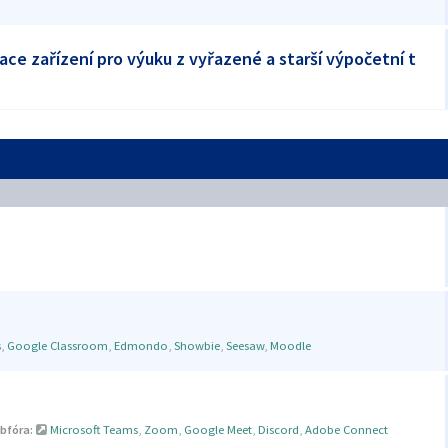
ace zařízení pro výuku z vyřazené a starší výpočetní t
s
,
Google Classroom
,
Edmondo
,
Showbie
,
Seesaw
,
Moodle
bfóra:
Microsoft Teams
,
Zoom
,
Google Meet
,
Discord
,
Adobe Connect