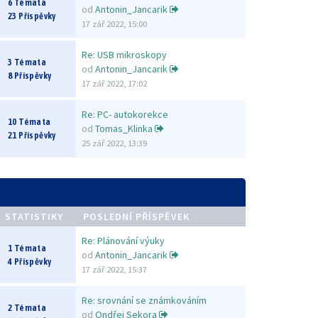
6 Témata
od
Antonin_Jancarik
23 Příspěvky
17 zář 2022, 15:00
Re: USB mikroskopy
3 Témata
od
Antonin_Jancarik
8 Příspěvky
17 zář 2022, 17:02
Re: PC- autokorekce
10 Témata
od
Tomas_Klinka
21 Příspěvky
25 zář 2022, 13:39
STATISTIKY
POSLEDNÍ PŘÍSPĚVEK
Re: Plánování výuky
1 Témata
od
Antonin_Jancarik
4 Příspěvky
17 zář 2022, 15:37
Re: srovnání se známkováním
2 Témata
od
Ondřej Sekora