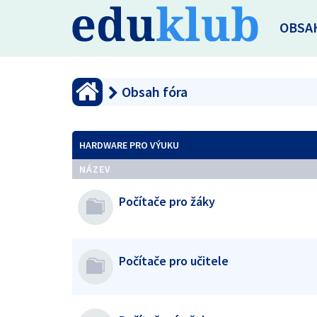
OBSA
Obsah fóra
HARDWARE PRO VÝUKU
NÁZEV
Počítače pro žáky
Počítače pro učitele