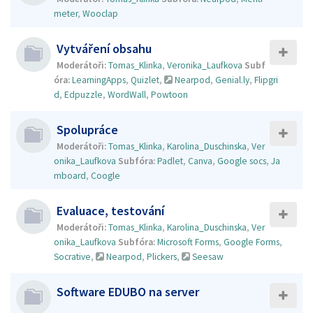
meter
,
Wooclap
Vytváření obsahu
Moderátoři:
Tomas_Klinka
,
Veronika_Laufkova
Subf
óra:
LearningApps
,
Quizlet
,
Nearpod
,
Genial.ly
,
Flipgri
d
,
Edpuzzle
,
WordWall
,
Powtoon
Spolupráce
Moderátoři:
Tomas_Klinka
,
Karolina_Duschinska
,
Ver
onika_Laufkova
Subfóra:
Padlet
,
Canva
,
Google socs
,
Ja
mboard
,
Coogle
Evaluace, testování
Moderátoři:
Tomas_Klinka
,
Karolina_Duschinska
,
Ver
onika_Laufkova
Subfóra:
Microsoft Forms
,
Google Forms
,
Socrative
,
Nearpod
,
Plickers
,
Seesaw
Software EDUBO na server