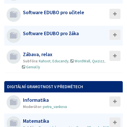
Software EDUBO pro učitele
Software EDUBO pro žáka
Zábava, relax
Subfóra:
Kahoot
,
Educandy
,
WordWall
,
Quizizz
,
Genial.ly
DIGITÁLNÍ GRAMOTNOST V PŘEDMĚTECH
Informatika
Moderátor:
petra_vankova
Matematika