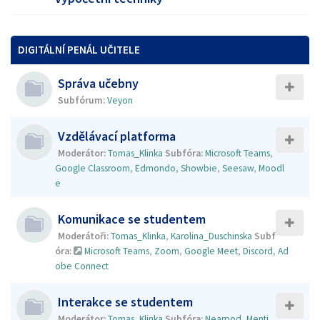
DIGITÁLNÍ PENÁL UČITELE
Správa učebny
Subfórum:
Veyon
Vzdělávací platforma
Moderátor:
Tomas_Klinka
Subfóra:
Microsoft Teams
,
Google Classroom
,
Edmondo
,
Showbie
,
Seesaw
,
Moodl
e
Komunikace se studentem
Moderátoři:
Tomas_Klinka
,
Karolina_Duschinska
Subf
óra:
Microsoft Teams
,
Zoom
,
Google Meet
,
Discord
,
Ad
obe Connect
Interakce se studentem
Moderátor:
Tomas_Klinka
Subfóra:
Nearpod
,
Menti