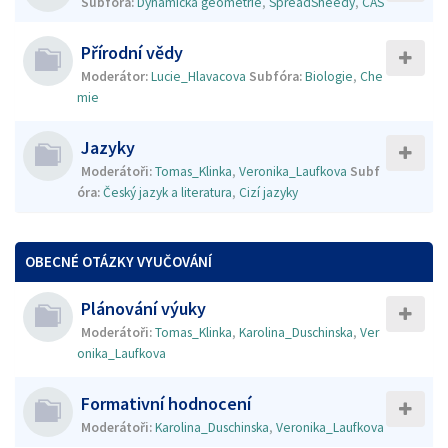
Subfóra:
Dynamická geometrie
,
SpreadSheedy
,
CAS
Přírodní vědy
Moderátor:
Lucie_Hlavacova
Subfóra:
Biologie
,
Che
mie
Jazyky
Moderátoři:
Tomas_Klinka
,
Veronika_Laufkova
Subf
óra:
Český jazyk a literatura
,
Cizí jazyky
OBECNÉ OTÁZKY VYUČOVÁNÍ
Plánování výuky
Moderátoři:
Tomas_Klinka
,
Karolina_Duschinska
,
Ver
onika_Laufkova
Formativní hodnocení
Moderátoři:
Karolina_Duschinska
,
Veronika_Laufkova