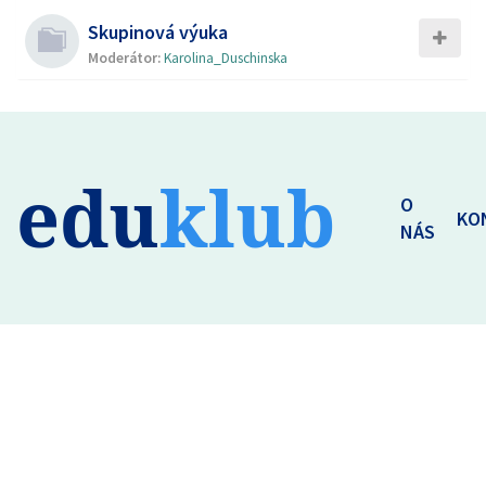
Skupinová výuka
Moderátor:
Karolina_Duschinska
edu
klub
O
KO
NÁS