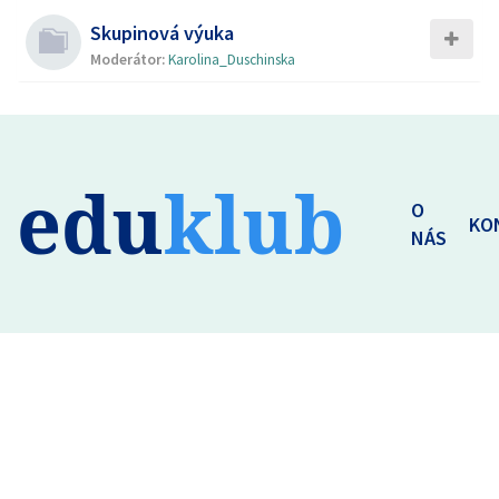
Skupinová výuka
Moderátor:
Karolina_Duschinska
edu
klub
O
KO
NÁS