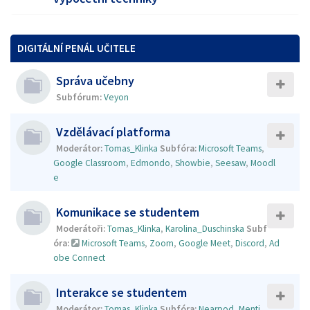
DIGITÁLNÍ PENÁL UČITELE
Správa učebny
Subfórum:
Veyon
Vzdělávací platforma
Moderátor:
Tomas_Klinka
Subfóra:
Microsoft Teams
,
Google Classroom
,
Edmondo
,
Showbie
,
Seesaw
,
Moodl
e
Komunikace se studentem
Moderátoři:
Tomas_Klinka
,
Karolina_Duschinska
Subf
óra:
Microsoft Teams
,
Zoom
,
Google Meet
,
Discord
,
Ad
obe Connect
Interakce se studentem
Moderátor:
Tomas_Klinka
Subfóra:
Nearpod
,
Menti