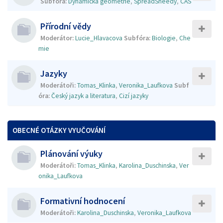
Subfóra:
Dynamická geometrie
,
SpreadSheedy
,
CAS
Přírodní vědy
Moderátor:
Lucie_Hlavacova
Subfóra:
Biologie
,
Che
mie
Jazyky
Moderátoři:
Tomas_Klinka
,
Veronika_Laufkova
Subf
óra:
Český jazyk a literatura
,
Cizí jazyky
OBECNÉ OTÁZKY VYUČOVÁNÍ
Plánování výuky
Moderátoři:
Tomas_Klinka
,
Karolina_Duschinska
,
Ver
onika_Laufkova
Formativní hodnocení
Moderátoři:
Karolina_Duschinska
,
Veronika_Laufkova