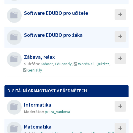
Software EDUBO pro učitele
Software EDUBO pro žáka
Zábava, relax
Subfóra:
Kahoot
,
Educandy
,
WordWall
,
Quizizz
,
Genial.ly
DIGITÁLNÍ GRAMOTNOST V PŘEDMĚTECH
Informatika
Moderátor:
petra_vankova
Matematika