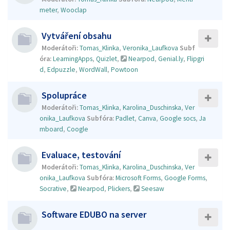
meter
,
Wooclap
Vytváření obsahu
Moderátoři:
Tomas_Klinka
,
Veronika_Laufkova
Subf
óra:
LearningApps
,
Quizlet
,
Nearpod
,
Genial.ly
,
Flipgri
d
,
Edpuzzle
,
WordWall
,
Powtoon
Spolupráce
Moderátoři:
Tomas_Klinka
,
Karolina_Duschinska
,
Ver
onika_Laufkova
Subfóra:
Padlet
,
Canva
,
Google socs
,
Ja
mboard
,
Coogle
Evaluace, testování
Moderátoři:
Tomas_Klinka
,
Karolina_Duschinska
,
Ver
onika_Laufkova
Subfóra:
Microsoft Forms
,
Google Forms
,
Socrative
,
Nearpod
,
Plickers
,
Seesaw
Software EDUBO na server