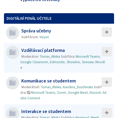
DIGITÁLNÍ PENÁL UČITELE
Správa učebny
Subfórum:
Veyon
Vzdělávací platforma
Moderátor:
Tomas_Klinka
Subfóra:
Microsoft Teams
,
Google Classroom
,
Edmondo
,
Showbie
,
Seesaw
,
Moodl
e
Komunikace se studentem
Moderátoři:
Tomas_Klinka
,
Karolina_Duschinska
Subf
óra:
Microsoft Teams
,
Zoom
,
Google Meet
,
Discord
,
Ad
obe Connect
Interakce se studentem
Moderátor:
Tomas_Klinka
Subfóra:
Nearpod
,
Menti