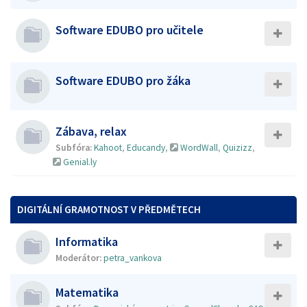
Software EDUBO pro učitele
Software EDUBO pro žáka
Zábava, relax
Subfóra:
Kahoot
,
Educandy
,
WordWall
,
Quizizz
,
Genial.ly
DIGITÁLNÍ GRAMOTNOST V PŘEDMĚTECH
Informatika
Moderátor:
petra_vankova
Matematika