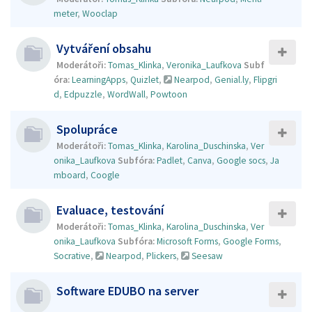
meter
,
Wooclap
Vytváření obsahu
Moderátoři:
Tomas_Klinka
,
Veronika_Laufkova
Subf
óra:
LearningApps
,
Quizlet
,
Nearpod
,
Genial.ly
,
Flipgri
d
,
Edpuzzle
,
WordWall
,
Powtoon
Spolupráce
Moderátoři:
Tomas_Klinka
,
Karolina_Duschinska
,
Ver
onika_Laufkova
Subfóra:
Padlet
,
Canva
,
Google socs
,
Ja
mboard
,
Coogle
Evaluace, testování
Moderátoři:
Tomas_Klinka
,
Karolina_Duschinska
,
Ver
onika_Laufkova
Subfóra:
Microsoft Forms
,
Google Forms
,
Socrative
,
Nearpod
,
Plickers
,
Seesaw
Software EDUBO na server