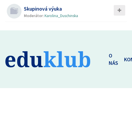
Skupinová výuka
Moderátor:
Karolina_Duschinska
edu
klub
O
KO
NÁS