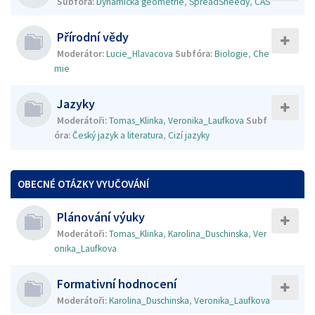
Subfóra:
Dynamická geometrie
,
SpreadSheedy
,
CAS
Přírodní vědy
Moderátor:
Lucie_Hlavacova
Subfóra:
Biologie
,
Che
mie
Jazyky
Moderátoři:
Tomas_Klinka
,
Veronika_Laufkova
Subf
óra:
Český jazyk a literatura
,
Cizí jazyky
OBECNÉ OTÁZKY VYUČOVÁNÍ
Plánování výuky
Moderátoři:
Tomas_Klinka
,
Karolina_Duschinska
,
Ver
onika_Laufkova
Formativní hodnocení
Moderátoři:
Karolina_Duschinska
,
Veronika_Laufkova