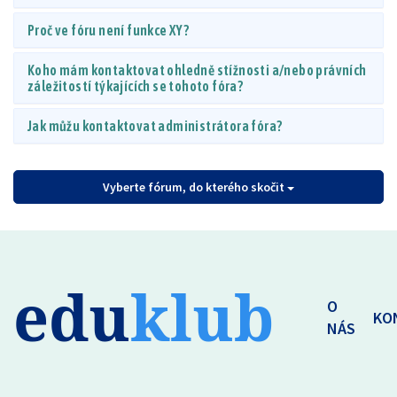
Proč ve fóru není funkce XY?
Koho mám kontaktovat ohledně stížnosti a/nebo právních
záležitostí týkajících se tohoto fóra?
Jak můžu kontaktovat administrátora fóra?
Vyberte fórum, do kterého skočit
edu
klub
O
KO
NÁS