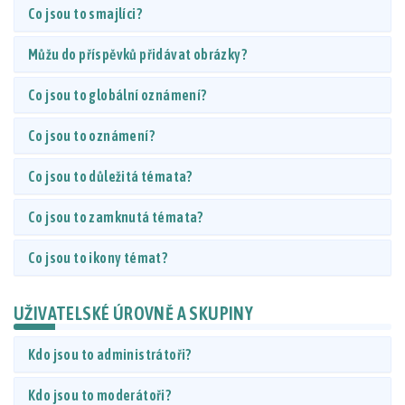
Co jsou to smajlíci?
Můžu do příspěvků přidávat obrázky?
Co jsou to globální oznámení?
Co jsou to oznámení?
Co jsou to důležitá témata?
Co jsou to zamknutá témata?
Co jsou to ikony témat?
UŽIVATELSKÉ ÚROVNĚ A SKUPINY
Kdo jsou to administrátoři?
Kdo jsou to moderátoři?