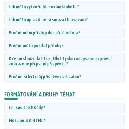
Jak můžu vytvořit hlasování/anketu?
Jak můžu upravit nebo smazat hlasování?
Proč nemám přístup do určitého fóra?
Proč nemůžu posílat přílohy?
K čemu slouží tlačítko „Uložit jako rozepsanou zprávu“
zobrazené při psaní příspěvku?
Proč musí být můj příspěvek schválen?
FORMÁTOVÁNÍ A DRUHY TÉMAT
Co jsou to BBKódy?
Můžu použít HTML?