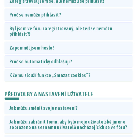
Zaregistroval jsem se, ale nemůžu se přihlásit!
Proč se nemůžu přihlásit?
Byl jsem ve fóru zaregistrovaný, ale teď se nemůžu
přihlásit?!
Zapomněl jsem heslo!
Proč se automaticky odhlašuji?
K čemu slouží funkce „Smazat cookies“?
PŘEDVOLBY A NASTAVENÍ UŽIVATELE
Jak můžu změnit svoje nastavení?
Jak můžu zabránit tomu, aby bylo moje uživatelské jméno
zobrazeno na seznamu uživatelů nacházejících se ve fóru?