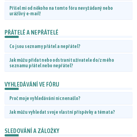
Přišel mi od někoho na tomto fóru nevyžádaný nebo
urážlivý e-mail!
PŘÁTELÉ A NEPŘÁTELÉ
Co jsou seznamy přátel a nepřátel?
Jak můžu přidat nebo odstranit uživatele do/z mého
seznamu přátel nebo nepřátel?
VYHLEDÁVÁNÍ VE FÓRU
Proč moje vyhledávání nic nenašlo?
Jak můžu vyhledat svoje vlastní příspěvky a témata?
SLEDOVÁNÍ A ZÁLOŽKY