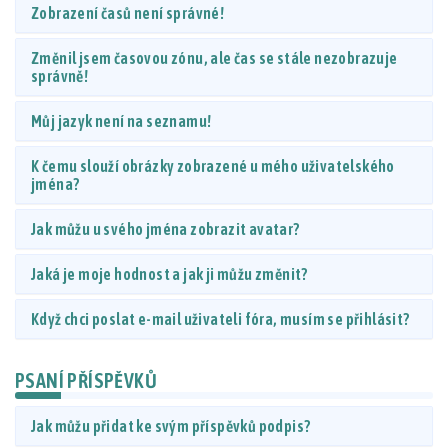
Zobrazení časů není správné!
Změnil jsem časovou zónu, ale čas se stále nezobrazuje
správně!
Můj jazyk není na seznamu!
K čemu slouží obrázky zobrazené u mého uživatelského
jména?
Jak můžu u svého jména zobrazit avatar?
Jaká je moje hodnost a jak ji můžu změnit?
Když chci poslat e-mail uživateli fóra, musím se přihlásit?
PSANÍ PŘÍSPĚVKŮ
Jak můžu přidat ke svým příspěvků podpis?