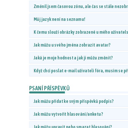
Změnil jsem časovou zónu, ale čas se stále nezob
Můj jazyk není na seznamu!
K čemu slouží obrázky zobrazené u mého uživate
Jak můžu u svého jména zobrazit avatar?
Jaká je moje hodnost a jak ji můžu změnit?
Když chci poslat e-mail uživateli fóra, musím se př
PSANÍ PŘÍSPĚVKŮ
Jak můžu přidat ke svým příspěvků podpis?
Jak můžu vytvořit hlasování/anketu?
Jak můžu upravit nebo smazat hlasování?