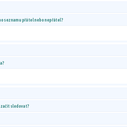
ého seznamu přátel nebo nepřátel?
ta?
 začít sledovat?