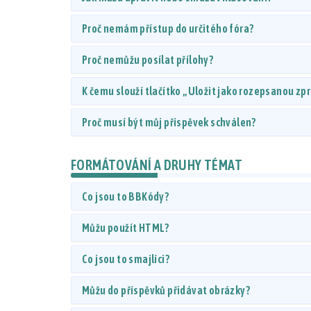
Proč nemám přístup do určitého fóra?
Proč nemůžu posílat přílohy?
K čemu slouží tlačítko „Uložit jako rozepsanou zp
Proč musí být můj příspěvek schválen?
FORMÁTOVÁNÍ A DRUHY TÉMAT
Co jsou to BBKódy?
Můžu použít HTML?
Co jsou to smajlíci?
Můžu do příspěvků přidávat obrázky?