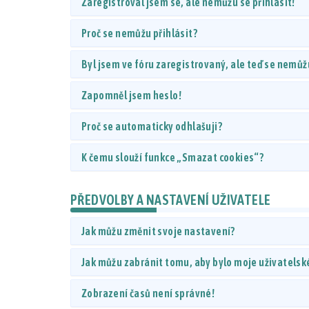
Zaregistroval jsem se, ale nemůžu se přihlásit!
Proč se nemůžu přihlásit?
Byl jsem ve fóru zaregistrovaný, ale teď se nemůžu
Zapomněl jsem heslo!
Proč se automaticky odhlašuji?
K čemu slouží funkce „Smazat cookies“?
PŘEDVOLBY A NASTAVENÍ UŽIVATELE
Jak můžu změnit svoje nastavení?
Jak můžu zabránit tomu, aby bylo moje uživatelsk
Zobrazení časů není správné!