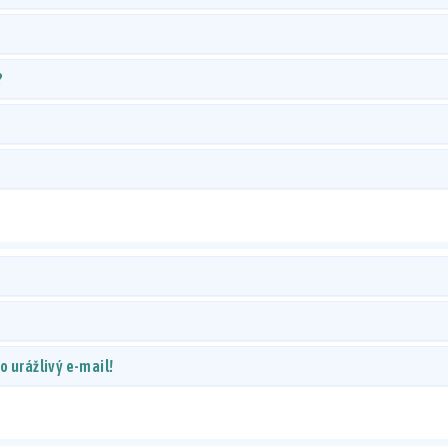
?
 urážlivý e-mail!