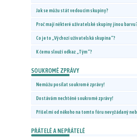
Jak se můžu stát vedoucím skupiny?
Proč mají některé uživatelské skupiny jinou barvu
Co je to „Výchozí uživatelská skupina“?
K čemu slouží odkaz „Tým“?
SOUKROMÉ ZPRÁVY
Nemůžu posílat soukromé zprávy!
Dostávám nechtěné soukromé zprávy!
Přišel mi od někoho na tomto fóru nevyžádaný nebo
PŘÁTELÉ A NEPŘÁTELÉ