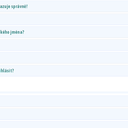
razuje správně!
lského jména?
ihlásit?