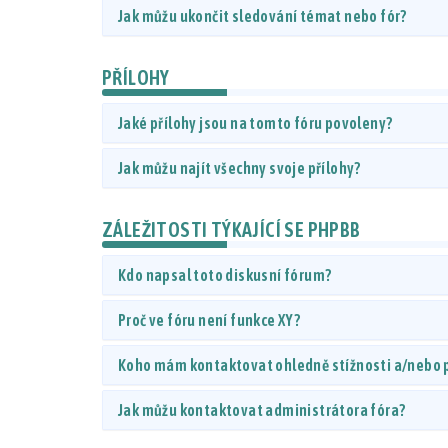
Jak můžu ukončit sledování témat nebo fór?
PŘÍLOHY
Jaké přílohy jsou na tomto fóru povoleny?
Jak můžu najít všechny svoje přílohy?
ZÁLEŽITOSTI TÝKAJÍCÍ SE PHPBB
Kdo napsal toto diskusní fórum?
Proč ve fóru není funkce XY?
Koho mám kontaktovat ohledně stížnosti a/nebo pr
Jak můžu kontaktovat administrátora fóra?