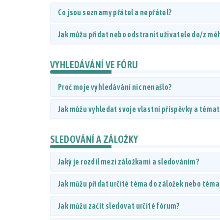
Co jsou seznamy přátel a nepřátel?
Jak můžu přidat nebo odstranit uživatele do/z m
VYHLEDÁVÁNÍ VE FÓRU
Proč moje vyhledávání nic nenašlo?
Jak můžu vyhledat svoje vlastní příspěvky a téma
SLEDOVÁNÍ A ZÁLOŽKY
Jaký je rozdíl mezi záložkami a sledováním?
Jak můžu přidat určité téma do záložek nebo téma
Jak můžu začít sledovat určité fórum?