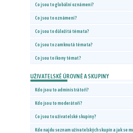
Co jsou to globální oznámení?
Co jsou to oznámení?
Co jsou to důležitá témata?
Co jsou to zamknutá témata?
Co jsou to ikony témat?
UŽIVATELSKÉ ÚROVNĚ A SKUPINY
Kdo jsou to administrátoři?
Kdo jsou to moderátoři?
Co jsou to uživatelské skupiny?
Kde najdu seznam uživatelských skupin a jak se m