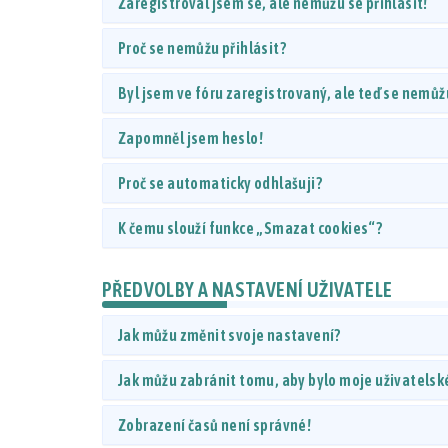
Zaregistroval jsem se, ale nemůžu se přihlásit!
Proč se nemůžu přihlásit?
Byl jsem ve fóru zaregistrovaný, ale teď se nemůžu
Zapomněl jsem heslo!
Proč se automaticky odhlašuji?
K čemu slouží funkce „Smazat cookies“?
PŘEDVOLBY A NASTAVENÍ UŽIVATELE
Jak můžu změnit svoje nastavení?
Jak můžu zabránit tomu, aby bylo moje uživatelsk
Zobrazení časů není správné!