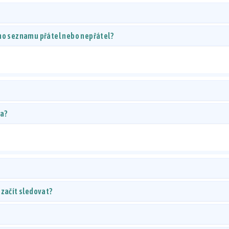
ého seznamu přátel nebo nepřátel?
ta?
 začít sledovat?