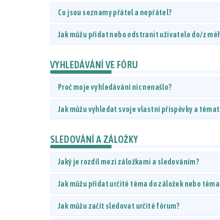
Co jsou seznamy přátel a nepřátel?
Jak můžu přidat nebo odstranit uživatele do/z m
VYHLEDÁVÁNÍ VE FÓRU
Proč moje vyhledávání nic nenašlo?
Jak můžu vyhledat svoje vlastní příspěvky a téma
SLEDOVÁNÍ A ZÁLOŽKY
Jaký je rozdíl mezi záložkami a sledováním?
Jak můžu přidat určité téma do záložek nebo téma
Jak můžu začít sledovat určité fórum?