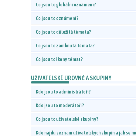
Co jsou to globální oznámení?
Co jsou to oznámení?
Co jsou to důležitá témata?
Co jsou to zamknutá témata?
Co jsou to ikony témat?
UŽIVATELSKÉ ÚROVNĚ A SKUPINY
Kdo jsou to administrátoři?
Kdo jsou to moderátoři?
Co jsou to uživatelské skupiny?
Kde najdu seznam uživatelských skupin a jak se m