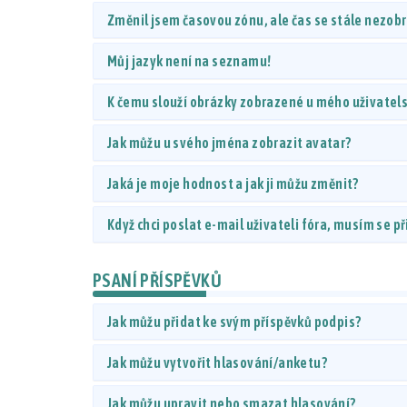
Změnil jsem časovou zónu, ale čas se stále nezob
Můj jazyk není na seznamu!
K čemu slouží obrázky zobrazené u mého uživate
Jak můžu u svého jména zobrazit avatar?
Jaká je moje hodnost a jak ji můžu změnit?
Když chci poslat e-mail uživateli fóra, musím se př
PSANÍ PŘÍSPĚVKŮ
Jak můžu přidat ke svým příspěvků podpis?
Jak můžu vytvořit hlasování/anketu?
Jak můžu upravit nebo smazat hlasování?