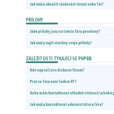
Jak můžu ukončit sledování témat nebo fór?
PŘÍLOHY
Jaké přílohy jsou na tomto fóru povoleny?
Jak můžu najít všechny svoje přílohy?
ZÁLEŽITOSTI TÝKAJÍCÍ SE PHPBB
Kdo napsal toto diskusní fórum?
Proč ve fóru není funkce XY?
Koho mám kontaktovat ohledně stížnosti a/nebo pr
Jak můžu kontaktovat administrátora fóra?