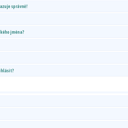
razuje správně!
lského jména?
ihlásit?