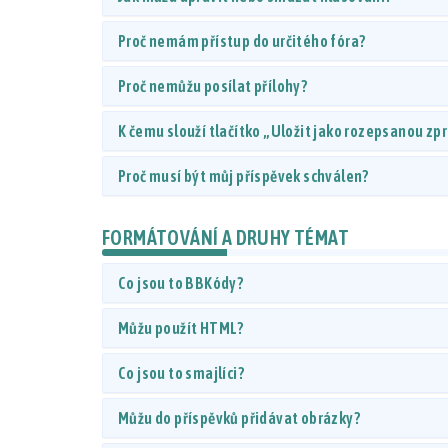
Proč nemám přístup do určitého fóra?
Proč nemůžu posílat přílohy?
K čemu slouží tlačítko „Uložit jako rozepsanou zp
Proč musí být můj příspěvek schválen?
FORMÁTOVÁNÍ A DRUHY TÉMAT
Co jsou to BBKódy?
Můžu použít HTML?
Co jsou to smajlíci?
Můžu do příspěvků přidávat obrázky?