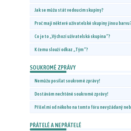
Jak se můžu stát vedoucím skupiny?
Proč mají některé uživatelské skupiny jinou barvu
Co je to „Výchozí uživatelská skupina“?
K čemu slouží odkaz „Tým“?
SOUKROMÉ ZPRÁVY
Nemůžu posílat soukromé zprávy!
Dostávám nechtěné soukromé zprávy!
Přišel mi od někoho na tomto fóru nevyžádaný nebo
PŘÁTELÉ A NEPŘÁTELÉ