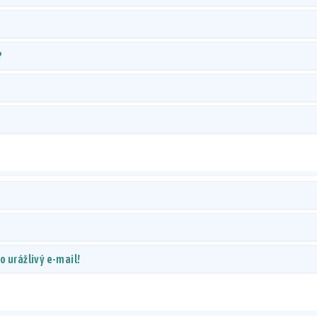
?
 urážlivý e-mail!