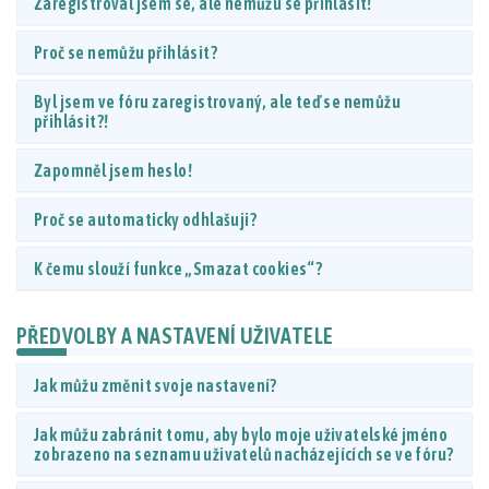
Zaregistroval jsem se, ale nemůžu se přihlásit!
Proč se nemůžu přihlásit?
Byl jsem ve fóru zaregistrovaný, ale teď se nemůžu
přihlásit?!
Zapomněl jsem heslo!
Proč se automaticky odhlašuji?
K čemu slouží funkce „Smazat cookies“?
PŘEDVOLBY A NASTAVENÍ UŽIVATELE
Jak můžu změnit svoje nastavení?
Jak můžu zabránit tomu, aby bylo moje uživatelské jméno
zobrazeno na seznamu uživatelů nacházejících se ve fóru?