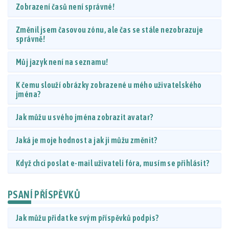
Zobrazení časů není správné!
Změnil jsem časovou zónu, ale čas se stále nezobrazuje
správně!
Můj jazyk není na seznamu!
K čemu slouží obrázky zobrazené u mého uživatelského
jména?
Jak můžu u svého jména zobrazit avatar?
Jaká je moje hodnost a jak ji můžu změnit?
Když chci poslat e-mail uživateli fóra, musím se přihlásit?
PSANÍ PŘÍSPĚVKŮ
Jak můžu přidat ke svým příspěvků podpis?