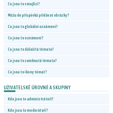
Co jsou to smajlíci?
Můžu do příspěvků přidávat obrázky?
Co jsou to globální oznámení?
Co jsou to oznámení?
Co jsou to důležitá témata?
Co jsou to zamknutá témata?
Co jsou to ikony témat?
UŽIVATELSKÉ ÚROVNĚ A SKUPINY
Kdo jsou to administrátoři?
Kdo jsou to moderátoři?