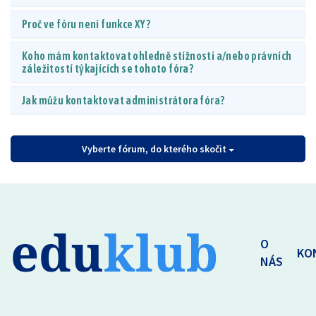
Proč ve fóru není funkce XY?
Koho mám kontaktovat ohledně stížnosti a/nebo právních
záležitostí týkajících se tohoto fóra?
Jak můžu kontaktovat administrátora fóra?
Vyberte fórum, do kterého skočit
edu
klub
O
KO
NÁS