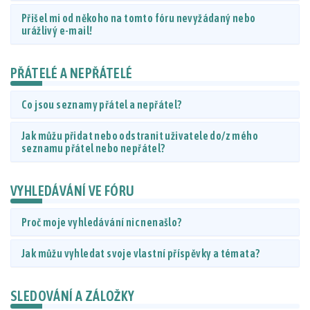
Přišel mi od někoho na tomto fóru nevyžádaný nebo
urážlivý e-mail!
PŘÁTELÉ A NEPŘÁTELÉ
Co jsou seznamy přátel a nepřátel?
Jak můžu přidat nebo odstranit uživatele do/z mého
seznamu přátel nebo nepřátel?
VYHLEDÁVÁNÍ VE FÓRU
Proč moje vyhledávání nic nenašlo?
Jak můžu vyhledat svoje vlastní příspěvky a témata?
SLEDOVÁNÍ A ZÁLOŽKY