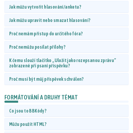
Jak můžu vytvořit hlasování/anketu?
Jak můžu upravit nebo smazat hlasování?
Proč nemám přístup do určitého fóra?
Proč nemůžu posílat přílohy?
K čemu slouží tlačítko „Uložit jako rozepsanou zprávu“
zobrazené při psaní příspěvku?
Proč musí být můj příspěvek schválen?
FORMÁTOVÁNÍ A DRUHY TÉMAT
Co jsou to BBKódy?
Můžu použít HTML?