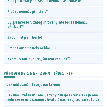
Zaregistroval jsem se, ale nemůžu se přihlásit!
Proč se nemůžu přihlásit?
Byl jsem ve fóru zaregistrovaný, ale teď se nemůžu
přihlásit?!
Zapomněl jsem heslo!
Proč se automaticky odhlašuji?
K čemu slouží funkce „Smazat cookies“?
PŘEDVOLBY A NASTAVENÍ UŽIVATELE
Jak můžu změnit svoje nastavení?
Jak můžu zabránit tomu, aby bylo moje uživatelské jméno
zobrazeno na seznamu uživatelů nacházejících se ve fóru?