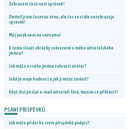
Zobrazení časů není správné!
Změnil jsem časovou zónu, ale čas se stále nezobrazuje
správně!
Můj jazyk není na seznamu!
K čemu slouží obrázky zobrazené u mého uživatelského
jména?
Jak můžu u svého jména zobrazit avatar?
Jaká je moje hodnost a jak ji můžu změnit?
Když chci poslat e-mail uživateli fóra, musím se přihlásit?
PSANÍ PŘÍSPĚVKŮ
Jak můžu přidat ke svým příspěvků podpis?