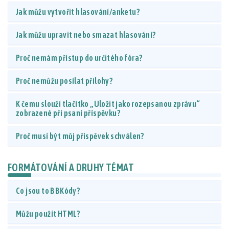
Jak můžu vytvořit hlasování/anketu?
Jak můžu upravit nebo smazat hlasování?
Proč nemám přístup do určitého fóra?
Proč nemůžu posílat přílohy?
K čemu slouží tlačítko „Uložit jako rozepsanou zprávu“
zobrazené při psaní příspěvku?
Proč musí být můj příspěvek schválen?
FORMÁTOVÁNÍ A DRUHY TÉMAT
Co jsou to BBKódy?
Můžu použít HTML?