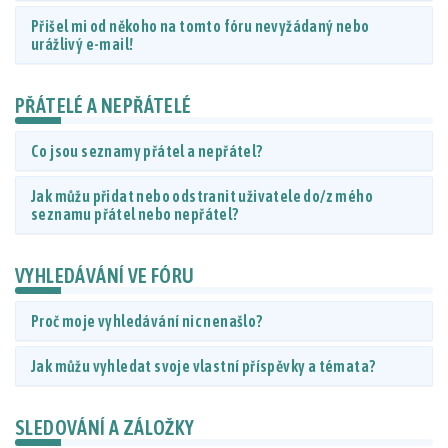
Přišel mi od někoho na tomto fóru nevyžádaný nebo
urážlivý e-mail!
PŘÁTELÉ A NEPŘÁTELÉ
Co jsou seznamy přátel a nepřátel?
Jak můžu přidat nebo odstranit uživatele do/z mého
seznamu přátel nebo nepřátel?
VYHLEDÁVÁNÍ VE FÓRU
Proč moje vyhledávání nic nenašlo?
Jak můžu vyhledat svoje vlastní příspěvky a témata?
SLEDOVÁNÍ A ZÁLOŽKY