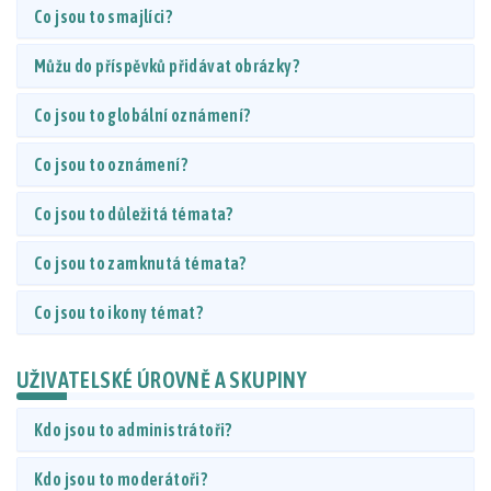
Co jsou to smajlíci?
Můžu do příspěvků přidávat obrázky?
Co jsou to globální oznámení?
Co jsou to oznámení?
Co jsou to důležitá témata?
Co jsou to zamknutá témata?
Co jsou to ikony témat?
UŽIVATELSKÉ ÚROVNĚ A SKUPINY
Kdo jsou to administrátoři?
Kdo jsou to moderátoři?