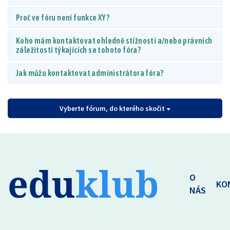
Proč ve fóru není funkce XY?
Koho mám kontaktovat ohledně stížnosti a/nebo právních
záležitostí týkajících se tohoto fóra?
Jak můžu kontaktovat administrátora fóra?
Vyberte fórum, do kterého skočit
edu
klub
O
KO
NÁS