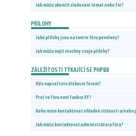
Jak můžu ukončit sledování témat nebo fór?
PŘÍLOHY
Jaké přílohy jsou na tomto fóru povoleny?
Jak můžu najít všechny svoje přílohy?
ZÁLEŽITOSTI TÝKAJÍCÍ SE PHPBB
Kdo napsal toto diskusní fórum?
Proč ve fóru není funkce XY?
Koho mám kontaktovat ohledně stížnosti a/nebo pr
Jak můžu kontaktovat administrátora fóra?