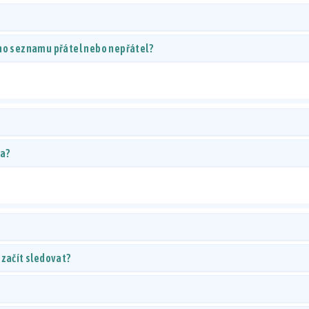
ého seznamu přátel nebo nepřátel?
ta?
 začít sledovat?