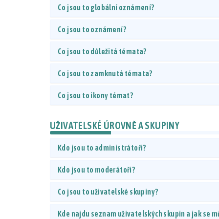
Co jsou to globální oznámení?
Co jsou to oznámení?
Co jsou to důležitá témata?
Co jsou to zamknutá témata?
Co jsou to ikony témat?
UŽIVATELSKÉ ÚROVNĚ A SKUPINY
Kdo jsou to administrátoři?
Kdo jsou to moderátoři?
Co jsou to uživatelské skupiny?
Kde najdu seznam uživatelských skupin a jak se m