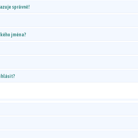
razuje správně!
lského jména?
ihlásit?