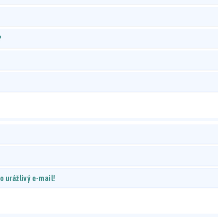
?
 urážlivý e-mail!