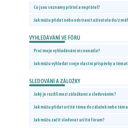
Co jsou seznamy přátel a nepřátel?
Jak můžu přidat nebo odstranit uživatele do/z m
VYHLEDÁVÁNÍ VE FÓRU
Proč moje vyhledávání nic nenašlo?
Jak můžu vyhledat svoje vlastní příspěvky a téma
SLEDOVÁNÍ A ZÁLOŽKY
Jaký je rozdíl mezi záložkami a sledováním?
Jak můžu přidat určité téma do záložek nebo téma
Jak můžu začít sledovat určité fórum?