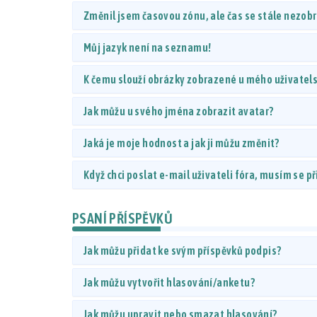
Změnil jsem časovou zónu, ale čas se stále nezob
Můj jazyk není na seznamu!
K čemu slouží obrázky zobrazené u mého uživate
Jak můžu u svého jména zobrazit avatar?
Jaká je moje hodnost a jak ji můžu změnit?
Když chci poslat e-mail uživateli fóra, musím se př
PSANÍ PŘÍSPĚVKŮ
Jak můžu přidat ke svým příspěvků podpis?
Jak můžu vytvořit hlasování/anketu?
Jak můžu upravit nebo smazat hlasování?