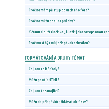
Proč nemám přístup do určitého fóra?
Proč nemůžu posílat přílohy?
K čemu slouží tlačítko „Uložit jako rozepsanou zp
Proč musí být můj příspěvek schválen?
FORMÁTOVÁNÍ A DRUHY TÉMAT
Co jsou to BBKódy?
Můžu použít HTML?
Co jsou to smajlíci?
Můžu do příspěvků přidávat obrázky?