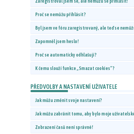
Zaregistroval jsem se, ale nemůžu se přihlásit!
Proč se nemůžu přihlásit?
Byl jsem ve fóru zaregistrovaný, ale teď se nemůžu
Zapomněl jsem heslo!
Proč se automaticky odhlašuji?
K čemu slouží funkce „Smazat cookies“?
PŘEDVOLBY A NASTAVENÍ UŽIVATELE
Jak můžu změnit svoje nastavení?
Jak můžu zabránit tomu, aby bylo moje uživatelsk
Zobrazení časů není správné!