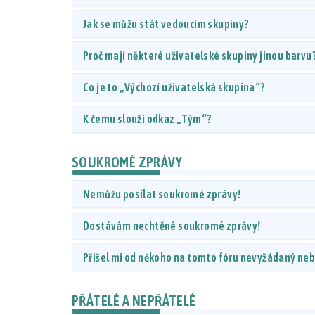
Jak se můžu stát vedoucím skupiny?
Proč mají některé uživatelské skupiny jinou barvu
Co je to „Výchozí uživatelská skupina“?
K čemu slouží odkaz „Tým“?
SOUKROMÉ ZPRÁVY
Nemůžu posílat soukromé zprávy!
Dostávám nechtěné soukromé zprávy!
Přišel mi od někoho na tomto fóru nevyžádaný nebo
PŘÁTELÉ A NEPŘÁTELÉ