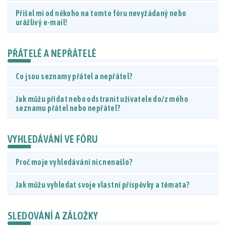
Přišel mi od někoho na tomto fóru nevyžádaný nebo
urážlivý e-mail!
PŘÁTELÉ A NEPŘÁTELÉ
Co jsou seznamy přátel a nepřátel?
Jak můžu přidat nebo odstranit uživatele do/z mého
seznamu přátel nebo nepřátel?
VYHLEDÁVÁNÍ VE FÓRU
Proč moje vyhledávání nic nenašlo?
Jak můžu vyhledat svoje vlastní příspěvky a témata?
SLEDOVÁNÍ A ZÁLOŽKY