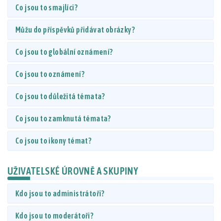
Co jsou to smajlíci?
Můžu do příspěvků přidávat obrázky?
Co jsou to globální oznámení?
Co jsou to oznámení?
Co jsou to důležitá témata?
Co jsou to zamknutá témata?
Co jsou to ikony témat?
UŽIVATELSKÉ ÚROVNĚ A SKUPINY
Kdo jsou to administrátoři?
Kdo jsou to moderátoři?