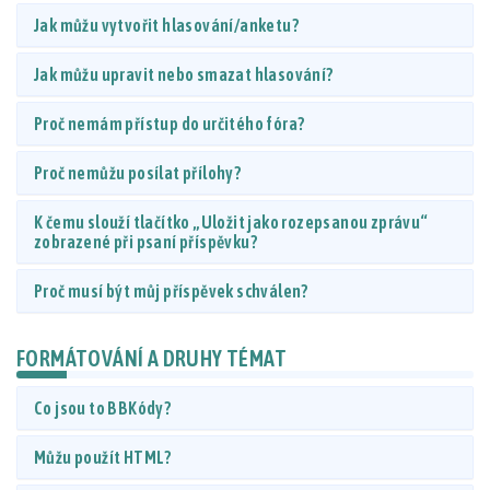
Jak můžu vytvořit hlasování/anketu?
Jak můžu upravit nebo smazat hlasování?
Proč nemám přístup do určitého fóra?
Proč nemůžu posílat přílohy?
K čemu slouží tlačítko „Uložit jako rozepsanou zprávu“
zobrazené při psaní příspěvku?
Proč musí být můj příspěvek schválen?
FORMÁTOVÁNÍ A DRUHY TÉMAT
Co jsou to BBKódy?
Můžu použít HTML?