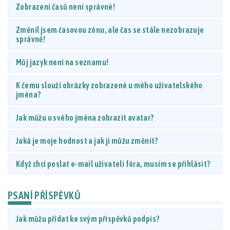
Zobrazení časů není správné!
Změnil jsem časovou zónu, ale čas se stále nezobrazuje
správně!
Můj jazyk není na seznamu!
K čemu slouží obrázky zobrazené u mého uživatelského
jména?
Jak můžu u svého jména zobrazit avatar?
Jaká je moje hodnost a jak ji můžu změnit?
Když chci poslat e-mail uživateli fóra, musím se přihlásit?
PSANÍ PŘÍSPĚVKŮ
Jak můžu přidat ke svým příspěvků podpis?