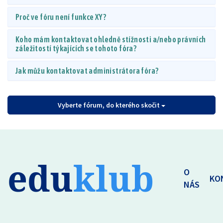
Proč ve fóru není funkce XY?
Koho mám kontaktovat ohledně stížnosti a/nebo právních
záležitostí týkajících se tohoto fóra?
Jak můžu kontaktovat administrátora fóra?
Vyberte fórum, do kterého skočit
edu
klub
O
KO
NÁS