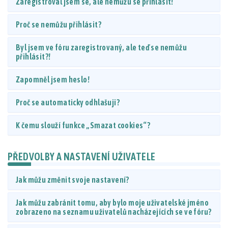
Zaregistroval jsem se, ale nemůžu se přihlásit!
Proč se nemůžu přihlásit?
Byl jsem ve fóru zaregistrovaný, ale teď se nemůžu
přihlásit?!
Zapomněl jsem heslo!
Proč se automaticky odhlašuji?
K čemu slouží funkce „Smazat cookies“?
PŘEDVOLBY A NASTAVENÍ UŽIVATELE
Jak můžu změnit svoje nastavení?
Jak můžu zabránit tomu, aby bylo moje uživatelské jméno
zobrazeno na seznamu uživatelů nacházejících se ve fóru?