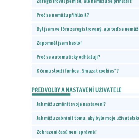
Zaregistroval jsem se, ale nemůžu se přihlásit!
Proč se nemůžu přihlásit?
Byl jsem ve fóru zaregistrovaný, ale teď se nemůžu
Zapomněl jsem heslo!
Proč se automaticky odhlašuji?
K čemu slouží funkce „Smazat cookies“?
PŘEDVOLBY A NASTAVENÍ UŽIVATELE
Jak můžu změnit svoje nastavení?
Jak můžu zabránit tomu, aby bylo moje uživatelsk
Zobrazení časů není správné!