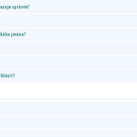
razuje správně!
lského jména?
ihlásit?