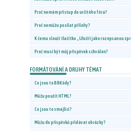
Proč nemám přístup do určitého fóra?
Proč nemůžu posílat přílohy?
K čemu slouží tlačítko „Uložit jako rozepsanou zp
Proč musí být můj příspěvek schválen?
FORMÁTOVÁNÍ A DRUHY TÉMAT
Co jsou to BBKódy?
Můžu použít HTML?
Co jsou to smajlíci?
Můžu do příspěvků přidávat obrázky?