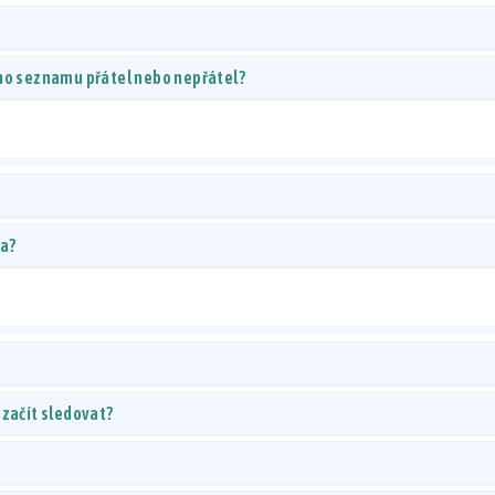
ého seznamu přátel nebo nepřátel?
ta?
 začít sledovat?