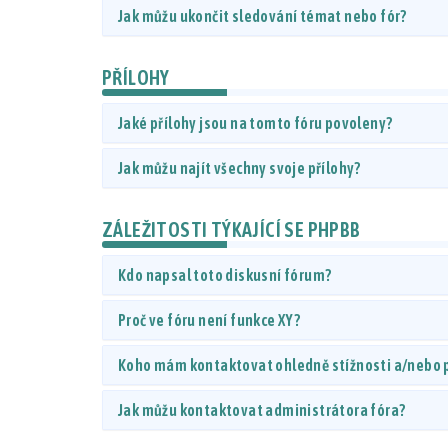
Jak můžu ukončit sledování témat nebo fór?
PŘÍLOHY
Jaké přílohy jsou na tomto fóru povoleny?
Jak můžu najít všechny svoje přílohy?
ZÁLEŽITOSTI TÝKAJÍCÍ SE PHPBB
Kdo napsal toto diskusní fórum?
Proč ve fóru není funkce XY?
Koho mám kontaktovat ohledně stížnosti a/nebo pr
Jak můžu kontaktovat administrátora fóra?