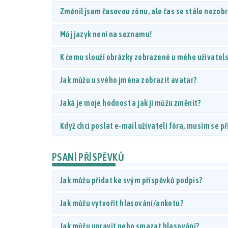
Změnil jsem časovou zónu, ale čas se stále nezob
Můj jazyk není na seznamu!
K čemu slouží obrázky zobrazené u mého uživate
Jak můžu u svého jména zobrazit avatar?
Jaká je moje hodnost a jak ji můžu změnit?
Když chci poslat e-mail uživateli fóra, musím se př
PSANÍ PŘÍSPĚVKŮ
Jak můžu přidat ke svým příspěvků podpis?
Jak můžu vytvořit hlasování/anketu?
Jak můžu upravit nebo smazat hlasování?