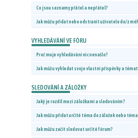
Co jsou seznamy přátel a nepřátel?
Jak můžu přidat nebo odstranit uživatele do/z m
VYHLEDÁVÁNÍ VE FÓRU
Proč moje vyhledávání nic nenašlo?
Jak můžu vyhledat svoje vlastní příspěvky a téma
SLEDOVÁNÍ A ZÁLOŽKY
Jaký je rozdíl mezi záložkami a sledováním?
Jak můžu přidat určité téma do záložek nebo téma
Jak můžu začít sledovat určité fórum?