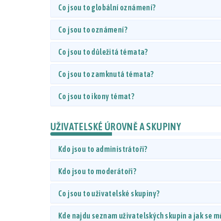
Co jsou to globální oznámení?
Co jsou to oznámení?
Co jsou to důležitá témata?
Co jsou to zamknutá témata?
Co jsou to ikony témat?
UŽIVATELSKÉ ÚROVNĚ A SKUPINY
Kdo jsou to administrátoři?
Kdo jsou to moderátoři?
Co jsou to uživatelské skupiny?
Kde najdu seznam uživatelských skupin a jak se m