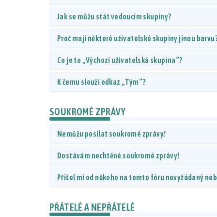
Jak se můžu stát vedoucím skupiny?
Proč mají některé uživatelské skupiny jinou barvu
Co je to „Výchozí uživatelská skupina“?
K čemu slouží odkaz „Tým“?
SOUKROMÉ ZPRÁVY
Nemůžu posílat soukromé zprávy!
Dostávám nechtěné soukromé zprávy!
Přišel mi od někoho na tomto fóru nevyžádaný nebo
PŘÁTELÉ A NEPŘÁTELÉ