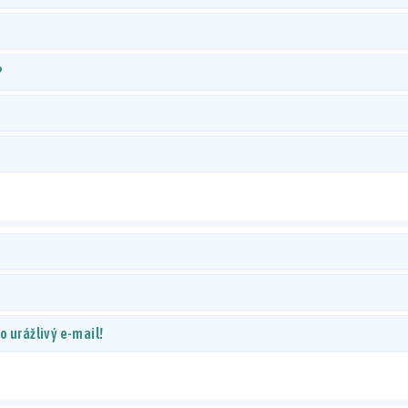
?
 urážlivý e-mail!