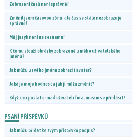
Zobrazení časů není správné!
Změnil jsem časovou zónu, ale čas se stále nezobrazuje
správně!
Můj jazyk není na seznamu!
K čemu slouží obrázky zobrazené u mého uživatelského
jména?
Jak můžu u svého jména zobrazit avatar?
Jaká je moje hodnost a jak ji můžu změnit?
Když chci poslat e-mail uživateli fóra, musím se přihlásit?
PSANÍ PŘÍSPĚVKŮ
Jak můžu přidat ke svým příspěvků podpis?