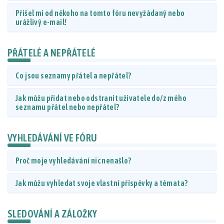
Přišel mi od někoho na tomto fóru nevyžádaný nebo
urážlivý e-mail!
PŘÁTELÉ A NEPŘÁTELÉ
Co jsou seznamy přátel a nepřátel?
Jak můžu přidat nebo odstranit uživatele do/z mého
seznamu přátel nebo nepřátel?
VYHLEDÁVÁNÍ VE FÓRU
Proč moje vyhledávání nic nenašlo?
Jak můžu vyhledat svoje vlastní příspěvky a témata?
SLEDOVÁNÍ A ZÁLOŽKY