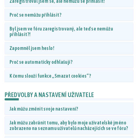
Zaregistroval jsem se, ale nemůžu se přihlásit!
Proč se nemůžu přihlásit?
Byl jsem ve fóru zaregistrovaný, ale teď se nemůžu
přihlásit?!
Zapomněl jsem heslo!
Proč se automaticky odhlašuji?
K čemu slouží funkce „Smazat cookies“?
PŘEDVOLBY A NASTAVENÍ UŽIVATELE
Jak můžu změnit svoje nastavení?
Jak můžu zabránit tomu, aby bylo moje uživatelské jméno
zobrazeno na seznamu uživatelů nacházejících se ve fóru?