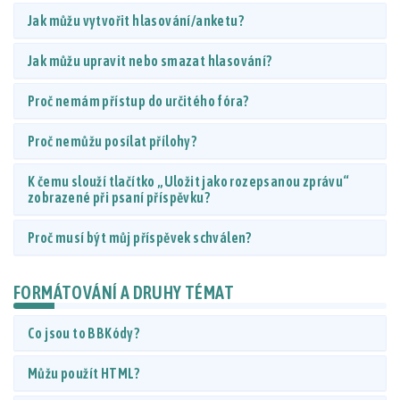
Jak můžu vytvořit hlasování/anketu?
Jak můžu upravit nebo smazat hlasování?
Proč nemám přístup do určitého fóra?
Proč nemůžu posílat přílohy?
K čemu slouží tlačítko „Uložit jako rozepsanou zprávu“
zobrazené při psaní příspěvku?
Proč musí být můj příspěvek schválen?
FORMÁTOVÁNÍ A DRUHY TÉMAT
Co jsou to BBKódy?
Můžu použít HTML?