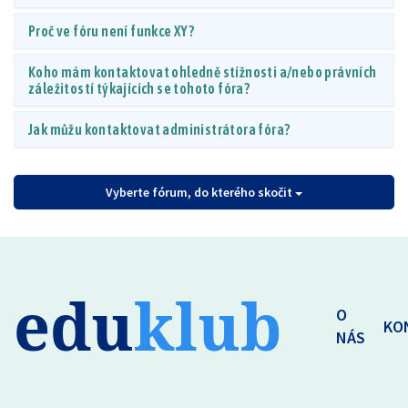
Proč ve fóru není funkce XY?
Koho mám kontaktovat ohledně stížnosti a/nebo právních
záležitostí týkajících se tohoto fóra?
Jak můžu kontaktovat administrátora fóra?
Vyberte fórum, do kterého skočit
edu
klub
O
KO
NÁS