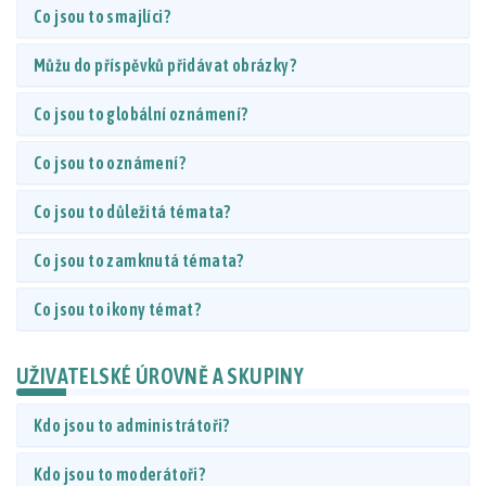
Co jsou to smajlíci?
Můžu do příspěvků přidávat obrázky?
Co jsou to globální oznámení?
Co jsou to oznámení?
Co jsou to důležitá témata?
Co jsou to zamknutá témata?
Co jsou to ikony témat?
UŽIVATELSKÉ ÚROVNĚ A SKUPINY
Kdo jsou to administrátoři?
Kdo jsou to moderátoři?